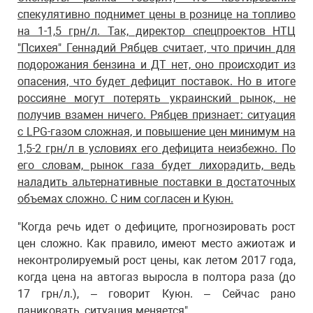
спекулятивно поднимет цены в рознице на топливо
на 1-1,5 грн/л. Так, директор спецпроектов НТЦ
"Психея" Геннадий Рябцев считает, что причин для
подорожания бензина и ДТ нет, оно происходит из
опасения, что будет дефицит поставок. Но в итоге
россияне могут потерять украинский рынок, не
получив взамен ничего. Рябцев признает: ситуация
с LPG-газом сложная, и повышение цен минимум на
1,5-2 грн/л в условиях его дефицита неизбежно. По
его словам, рынок газа будет лихорадить, ведь
наладить альтернативные поставки в достаточных
объемах сложно. С ним согласен и Куюн.
"Когда речь идет о дефиците, прогнозировать рост
цен сложно. Как правило, имеют место ажиотаж и
неконтролируемый рост цены, как летом 2017 года,
когда цена на автогаз выросла в полтора раза (до
17 грн/л.), – говорит Куюн. – Сейчас рано
паниковать, ситуация меняется".