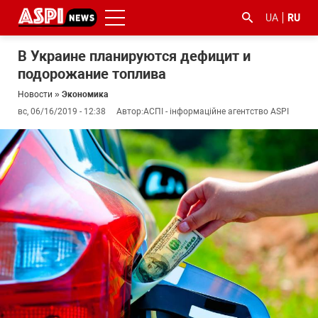
UA
RU
В Украине планируются дефицит и
подорожание топлива
Новости
»
Экономика
вс, 06/16/2019 - 12:38
Автор:
АСПІ - інформаційне агентство ASPI
#ООС
#боротьба
#гфс
#Киев
#коронавірус
з
корупцією