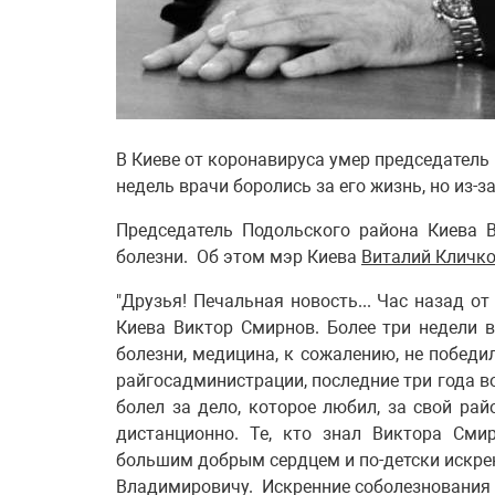
В Киеве от коронавируса умер председатель
недель врачи боролись за его жизнь, но из-
Председатель Подольского района Киева 
болезни. Об этом мэр Киева
Виталий Кличк
"Друзья! Печальная новость... Час назад о
Киева Виктор Смирнов. Более три недели в
болезни, медицина, к сожалению, не победи
райгосадминистрации, последние три года в
болел за дело, которое любил, за свой ра
дистанционно. Те, кто знал Виктора Сми
большим добрым сердцем и по-детски искрен
Владимировичу. Искренние соболезнования ег