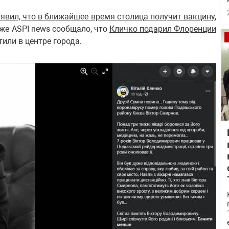
явил, что в ближайшее время столица получит вакцину
,
же ASPI news сообщало, что
Кличко подарил Флоренции
или в центре города.