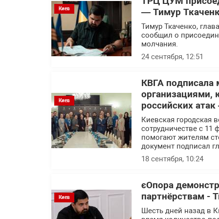
ТРЦ ЦУМ присоед
Киев
— Тимур Ткачен
Тимур Ткаченко, глав
сообщил о присоедин
молчания.
24 сентября, 12:51
КВГА подписала
организациями, 
Киев
российских атак
Киевская городская 
сотрудничестве с 11
помогают жителям ст
документ подписал г
18 сентября, 10:24
єОпора демонстр
партнёрствам - 
Киев
Шесть дней назад в К