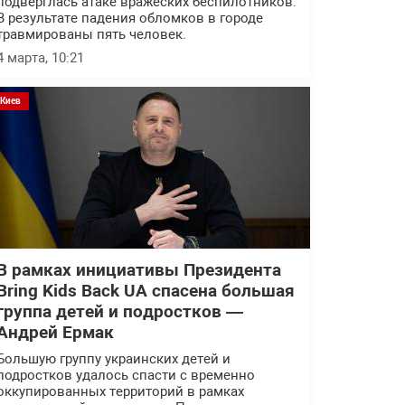
подверглась атаке вражеских беспилотников.
В результате падения обломков в городе
травмированы пять человек.
4 марта, 10:21
Киев
В рамках инициативы Президента
Bring Kids Back UA спасена большая
группа детей и подростков —
Андрей Ермак
Большую группу украинских детей и
подростков удалось спасти с временно
оккупированных территорий в рамках