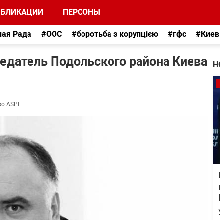
УБЛИКАЦИИ
ПЕРСОНЫ
ная Рада
#ООС
#боротьба з корупцією
#гфс
#Киев
едатель Подольского района Киева
Н
во ASPI