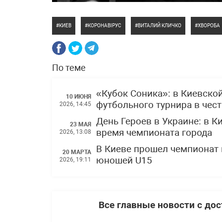
КИЕВ
КОРОНАВІРУС
ВИТАЛИЙ КЛИЧКО
ХВОРОБА
По теме
«Кубок Соника»: в Киевско
10 ИЮНЯ
футбольного турнира в чес
2026, 14:45
День Героев в Украине: в 
23 МАЯ
время чемпионата города
2026, 13:08
В Киеве прошел чемпионат 
20 МАРТА
юношей U15
2026, 19:11
Все главные новости с до