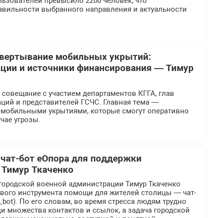
ьзователей превысило 2200 человек, что
равильности выбранного направления и актуальности
звертывание мобильных укрытий:
ции и источники финансирования — Тимур
 совещание с участием департаментов КГГА, глав
ций и представителей ГСЧС. Главная тема —
 мобильными укрытиями, которые смогут оперативно
чае угрозы.
 чат-бот еОпора для поддержки
 Тимур Ткаченко
городской военной администрации Тимур Ткаченко
ового инструмента помощи для жителей столицы — чат-
_bot). По его словам, во время стресса людям трудно
и множества контактов и ссылок, а задача городской