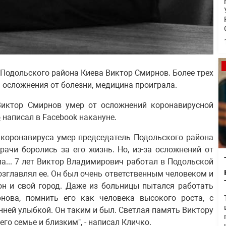
 Подольского района Киева Виктор Смирнов. Более трех
за осложнения от болезни, медицина проиграла.
Виктор Смирнов умер от осложнений коронавирусной
о
написал в Facebook накануне.
т коронавируса умер председатель Подольского района
рачи боролись за его жизнь. Но, из-за осложнений от
ла... 7 лет Виктор Владимирович работал в Подольской
озглавлял ее. Он был очень ответственным человеком и
йон и свой город. Даже из больницы пытался работать
рнова, помнить его как человека высокого роста, с
ней улыбкой. Он таким и был. Светлая память Виктору
о семье и близким", - написал Кличко.