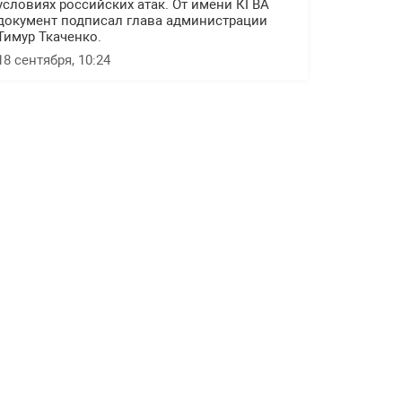
условиях российских атак. От имени КГВА
документ подписал глава администрации
Тимур Ткаченко.
18 сентября, 10:24