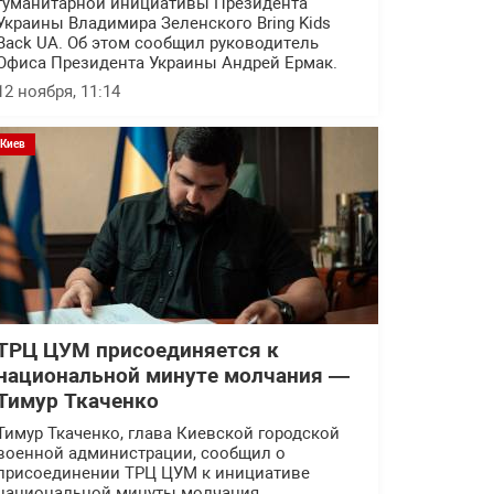
гуманитарной инициативы Президента
Украины Владимира Зеленского Bring Kids
Back UA. Об этом сообщил руководитель
Офиса Президента Украины Андрей Ермак.
12 ноября, 11:14
Киев
ТРЦ ЦУМ присоединяется к
национальной минуте молчания —
Тимур Ткаченко
Тимур Ткаченко, глава Киевской городской
военной администрации, сообщил о
присоединении ТРЦ ЦУМ к инициативе
национальной минуты молчания.