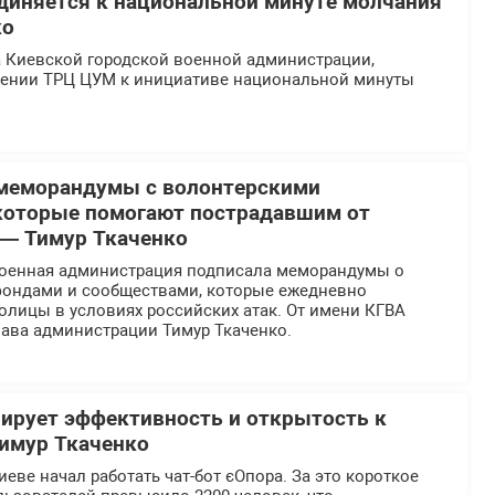
иняется к национальной минуте молчания
ко
а Киевской городской военной администрации,
ении ТРЦ ЦУМ к инициативе национальной минуты
 меморандумы с волонтерскими
которые помогают пострадавшим от
 — Тимур Ткаченко
военная администрация подписала меморандумы о
 фондами и сообществами, которые ежедневно
олицы в условиях российских атак. От имени КГВА
лава администрации Тимур Ткаченко.
ирует эффективность и открытость к
Тимур Ткаченко
иеве начал работать чат-бот єОпора. За это короткое