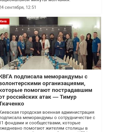
24 сентября, 12:51
Киев
КВГА подписала меморандумы с
волонтерскими организациями,
которые помогают пострадавшим
от российских атак — Тимур
Ткаченко
Киевская городская военная администрация
подписала меморандумы о сотрудничестве с
11 фондами и сообществами, которые
ежедневно помогают жителям столицы в