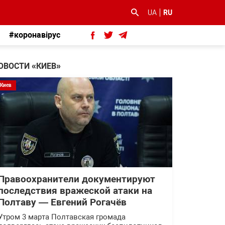
UA
RU
#коронавірус
ОВОСТИ «КИЕВ»
Киев
Правоохранители документируют
последствия вражеской атаки на
Полтаву — Евгений Рогачёв
Утром 3 марта Полтавская громада