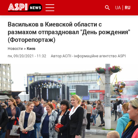
UA
RU
Васильков в Киевской области с
размахом отпраздновал "День рождения"
(Фоторепортаж)
Новости
»
Киев
пн, 09/20/2021 - 11:32
Автор:
АСПІ - інформаційне агентство ASPI
#ООС
#боротьба
#гфс
#Киев
#коронавірус
з
корупцією