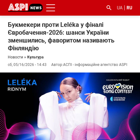
UA
RU
Букмекери проти Leléka у фіналі
Євробачення-2026: шанси України
зменшились, фаворитом називають
Фінляндію
Новости
»
Культура
сб, 05/16/2026 - 14:43
Автор:
АСПІ - інформаційне агентство ASPI
#ООС
#боротьба
#гфс
#Киев
#коронавірус
з
корупцією