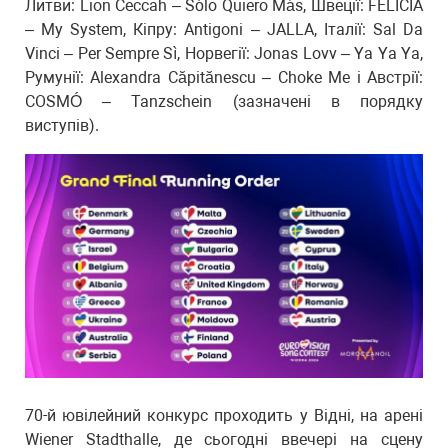
Литви: Lion Ceccah – Sólo Quiero Más, Швеції: FELICIA
– My System, Кіпру: Antigoni – JALLA, Італії: Sal Da
Vinci – Per Sempre Sì, Норвегії: Jonas Lovv – Ya Ya Ya,
Румунії: Alexandra Căpitănescu – Choke Me і Австрії:
COSMÓ – Tanzschein (зазначені в порядку
виступів).
70-й ювілейний конкурс проходить у Відні, на арені
Wiener Stadthalle, де сьогодні ввечері на сцену