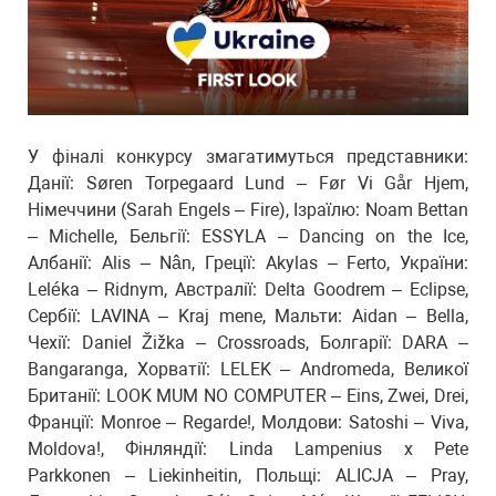
У фіналі конкурсу змагатимуться представники:
Данії: Søren Torpegaard Lund – Før Vi Går Hjem,
Німеччини (Sarah Engels – Fire), Ізраїлю: Noam Bettan
– Michelle, Бельгії: ESSYLA – Dancing on the Ice,
Албанії: Alis – Nân, Греції: Akylas – Ferto, України:
Leléka – Ridnym, Австралії: Delta Goodrem – Eclipse,
Сербії: LAVINA – Kraj mene, Мальти: Aidan – Bella,
Чехії: Daniel Žižka – Crossroads, Болгарії: DARA –
Bangaranga, Хорватії: LELEK – Andromeda, Великої
Британії: LOOK MUM NO COMPUTER – Eins, Zwei, Drei,
Франції: Monroe – Regarde!, Молдови: Satoshi – Viva,
Moldova!, Фінляндії: Linda Lampenius x Pete
Parkkonen – Liekinheitin, Польщі: ALICJA – Pray,