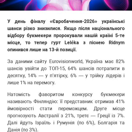
У день фіналу «Євробачення-2026» українські
шанси різко знизилися. Якщо після національного
відбору букмекери пророкували нашій країні 5-те
місце, то тепер гурт Leléka з піснею Ridnym
опинився лише на 13-й позиції.
За даними сайту Eurovisionworld, Україна має 82%
шансів увійти до ТОП-15, 64% шансів потрапити в
десятку, 14% — у п’ятірку, 6% — у трійку лідерів і
лише 1% на перемогу.
Натомість фаворитом конкурсу букмекери
називають Фінляндію: її представник отримав 41%
ймовірності стати переможцем. Друге місце
прогнозують Австралії з 21%, третє — Греції із 7%.
Далі йдуть Ізраїль і Румунія (по 6%), Болгарія та
Данія (по 3%).