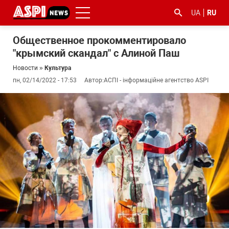
UA
RU
Общественное прокомментировало
"крымский скандал" с Алиной Паш
Новости
»
Культура
пн, 02/14/2022 - 17:53
Автор:
АСПІ - інформаційне агентство ASPI
#ООС
#боротьба
#гфс
#Киев
#коронавірус
з
корупцією