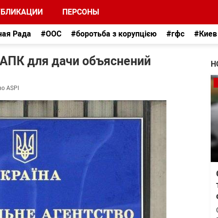
УБЛИКАЦИИ
ПЕРСОНЫ
ная Рада
#ООС
#боротьба з корупцією
#гфс
#Киев
НАПК для дачи объяснений
Н
во ASPI