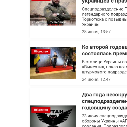
украинцев с пра
Спецподразделение Г
легендарного подраз
Торкотюка с позывны
Украины.
28 июня, 13:57
Ко второй годов
Общество
состоялась прем
В столице Украины с
«Вывезти», показ кот
штурмового подразде
24 июня, 12:47
Два года несокр
спецподразделе
годовщину созд
Общество
23 июня спецподразд
обороны Украины «АР
создания. Подраздел