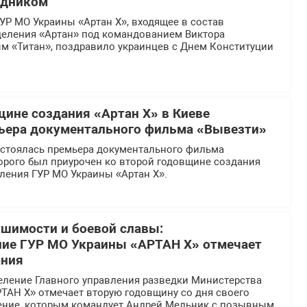
здником
УР МО Украины «Артан Х», входящее в состав
деления «Артан» под командованием Виктора
м «Титан», поздравило украинцев с Днем Конституции
щине создания «Артан Х» в Киеве
ьера документального фильма «Вывезти»
остоялась премьера документального фильма
орого был приурочен ко второй годовщине создания
ления ГУР МО Украины «Артан Х».
ушимости и боевой славы:
ние ГУР МО Украины «АРТАН Х» отмечает
ания
еление Главного управления разведки Министерства
ТАН Х» отмечает вторую годовщину со дня своего
ение, которым командует Андрей Мельник с позывным