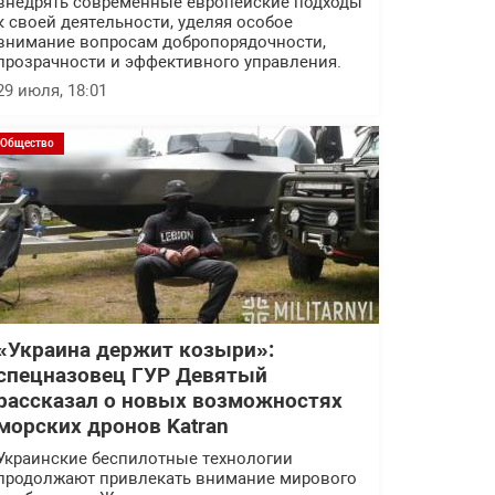
внедрять современные европейские подходы
к своей деятельности, уделяя особое
внимание вопросам добропорядочности,
прозрачности и эффективного управления.
29 июля, 18:01
Общество
«Украина держит козыри»:
спецназовец ГУР Девятый
рассказал о новых возможностях
морских дронов Katran
Украинские беспилотные технологии
продолжают привлекать внимание мирового