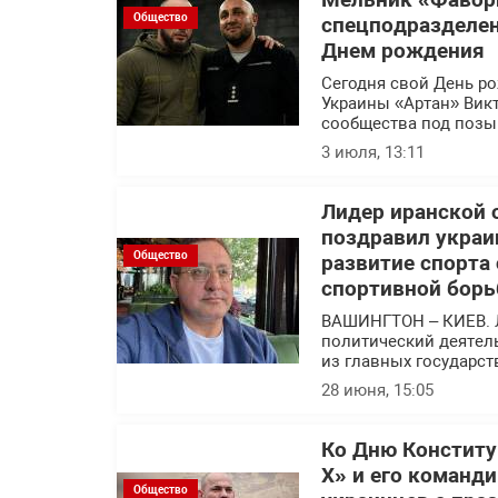
Мельник «Фавор
Общество
спецподразделен
Днем рождения
Сегодня свой День р
Украины «Артан» Вик
сообщества под позы
3 июля, 13:11
Лидер иранской 
поздравил украи
Общество
развитие спорта
спортивной борь
ВАШИНГТОН – КИЕВ. 
политический деятел
из главных государс
28 июня, 15:05
Ко Дню Конститу
Х» и его команд
Общество