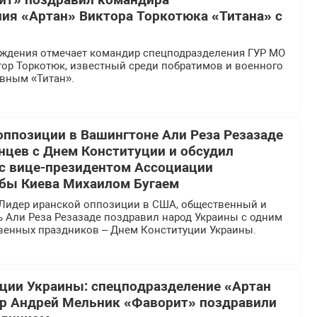
ит» поздравил командира
ия «Артан» Виктора Торкотюка «Титана» с
ождения отмечает командир спецподразделения ГУР МО
тор Торкотюк, известный среди побратимов и военного
вным «Титан».
оппозиции в Вашингтоне Али Реза Резазаде
нцев с Днем Конституции и обсудил
 с вице-президентом Ассоциации
бы Киева Михаилом Бугаем
Лидер иранской оппозиции в США, общественный и
ь Али Реза Резазаде поздравил народ Украины с одним
твенных праздников – Днем Конституции Украины.
ции Украины: спецподразделение «Артан
ир Андрей Мельник «Фаворит» поздравили