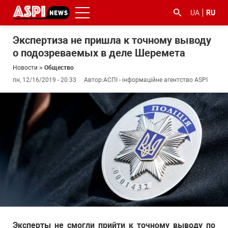
UA
RU
Экспертиза не пришла к точному выводу
о подозреваемых в деле Шеремета
Новости
»
Общество
пн, 12/16/2019 - 20:33
Автор:
АСПІ - інформаційне агентство ASPI
#ООС
#боротьба
#гфс
#Киев
#коронавірус
з
корупцією
Эксперты не смогли прийти к точному выводу по