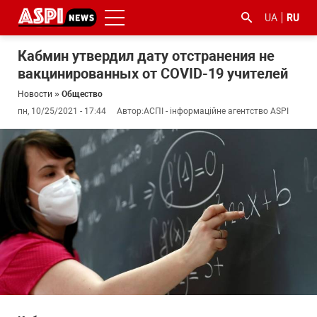
UA
RU
Кабмин утвердил дату отстранения не
вакцинированных от COVID-19 учителей
Новости
»
Общество
пн, 10/25/2021 - 17:44
Автор:
АСПІ - інформаційне агентство ASPI
#ООС
#боротьба
#гфс
#Киев
#коронавірус
з
корупцією