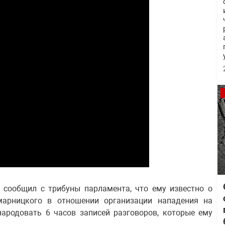
ос сообщил с трибуны парламента, что ему известно о
арницкого в отношении организации нападения на
народовать 6 часов записей разговоров, которые ему