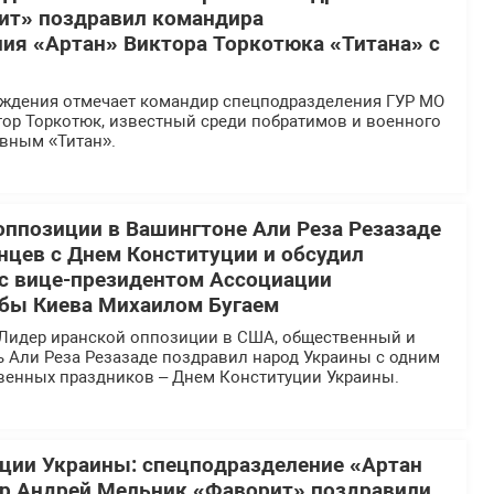
ит» поздравил командира
ия «Артан» Виктора Торкотюка «Титана» с
ождения отмечает командир спецподразделения ГУР МО
тор Торкотюк, известный среди побратимов и военного
вным «Титан».
оппозиции в Вашингтоне Али Реза Резазаде
нцев с Днем Конституции и обсудил
 с вице-президентом Ассоциации
бы Киева Михаилом Бугаем
Лидер иранской оппозиции в США, общественный и
ь Али Реза Резазаде поздравил народ Украины с одним
твенных праздников – Днем Конституции Украины.
ции Украины: спецподразделение «Артан
ир Андрей Мельник «Фаворит» поздравили