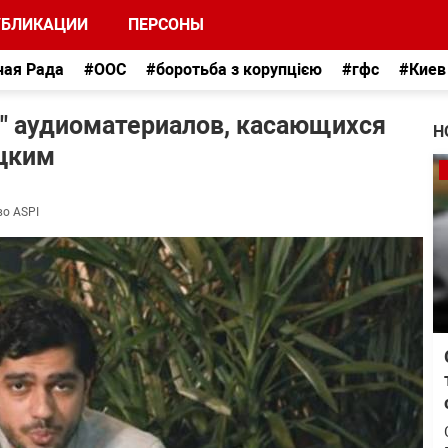
УБЛИКАЦИИ
ПЕРСОНЫ
ная Рада
#ООС
#боротьба з корупцією
#гфс
#Киев
" аудиоматериалов, касающихся
Н
ицким
во ASPI