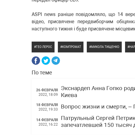
ASPI news раніше повідомляло, що 14 ве
відео, присвячене передвиборчим обіцян
наступного тижня і буде присвячене місцеви
ГЕО ЛЕРОС
КОМПРОМАТ
МИКОЛА ТИЩЕНКО
НА
По теме
Экснардеп Анна Гопко род
26 ФЕВРАЛЯ
Киева
2022, 18:09
18 ФЕВРАЛЯ
Вопрос жизни и смерти, –
2022, 19:33
Патрульный Сергей Петрик
14 ФЕВРАЛЯ
запечатлевшей 150 тысяч 
2022, 16:22