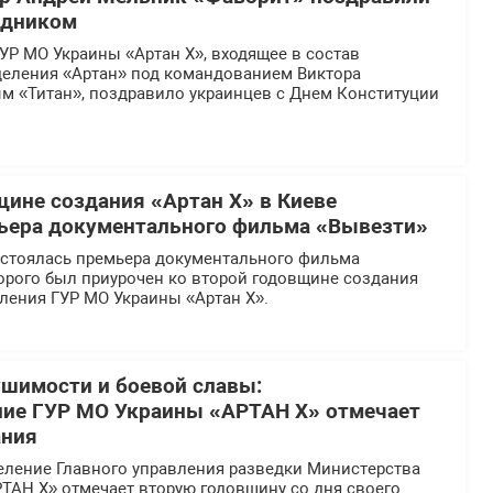
здником
УР МО Украины «Артан Х», входящее в состав
деления «Артан» под командованием Виктора
м «Титан», поздравило украинцев с Днем Конституции
щине создания «Артан Х» в Киеве
ьера документального фильма «Вывезти»
остоялась премьера документального фильма
орого был приурочен ко второй годовщине создания
ления ГУР МО Украины «Артан Х».
ушимости и боевой славы:
ние ГУР МО Украины «АРТАН Х» отмечает
ания
еление Главного управления разведки Министерства
ТАН Х» отмечает вторую годовщину со дня своего