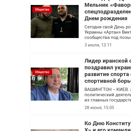
Мельник «Фавор
Общество
спецподразделен
Днем рождения
Сегодня свой День р
Украины «Артан» Вик
сообщества под позы
3 июля, 13:11
Лидер иранской 
поздравил украи
Общество
развитие спорта
спортивной борь
ВАШИНГТОН – КИЕВ. 
политический деятел
из главных государс
28 июня, 15:05
Ко Дню Конститу
Х» и его команд