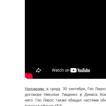
Напомним,
в среду, 30 сентября, Гео Лер
договоре Николая Тищенко и Дениса Ком
него. Гео Лерос также обещал частями об
передал офицер СБУ.