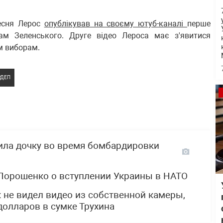
ресня Лерос
опублікував на своєму ютуб-каналі
перше
кам Зеленського. Друге відео Лероса має з'явитися
м виборам.
РДЕП
ила дочку во время бомбардировки
 Порошенко о вступлении Украины в НАТО
 не видел видео из собственной камеры,
долларов в сумке Трухина