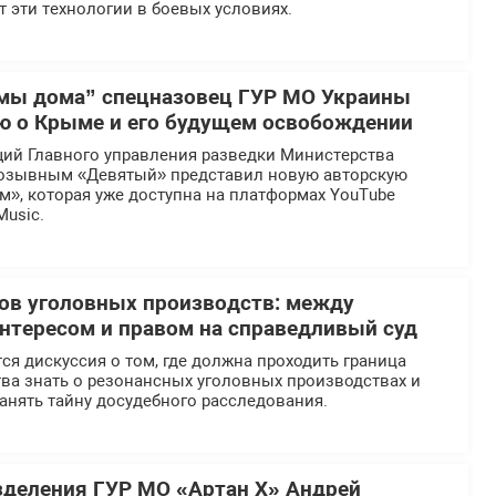
 эти технологии в боевых условиях.
мы дома” спецназовец ГУР МО Украины
ю о Крыме и его будущем освобождении
ий Главного управления разведки Министерства
озывным «Девятый» представил новую авторскую
», которая уже доступна на платформах YouTube
Music.
ов уголовных производств: между
тересом и правом на справедливый суд
ся дискуссия о том, где должна проходить граница
ва знать о резонансных уголовных производствах и
анять тайну досудебного расследования.
деления ГУР МО «Артан Х» Андрей