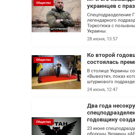
Общество
украинцев с пра
Спецподразделение Г
легендарного подраз
Торкотюка с позывны
Украины.
28 июня, 13:57
Ко второй годов
Общество
состоялась прем
В столице Украины с
«Вывезти», показ кот
штурмового подразде
24 июня, 12:47
Два года несокр
спецподразделе
годовщину созд
Общество
23 июня спецподразд
обороны Украины «АР