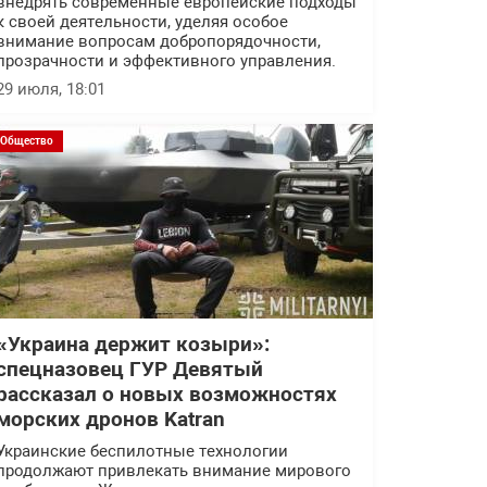
внедрять современные европейские подходы
к своей деятельности, уделяя особое
внимание вопросам добропорядочности,
прозрачности и эффективного управления.
29 июля, 18:01
Общество
«Украина держит козыри»:
спецназовец ГУР Девятый
рассказал о новых возможностях
морских дронов Katran
Украинские беспилотные технологии
продолжают привлекать внимание мирового