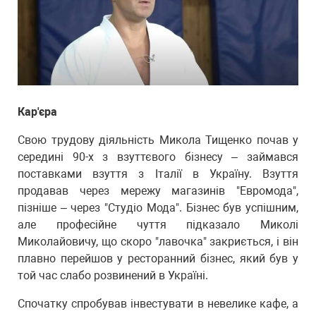
Кар'єра
Свою трудову діяльність Микола Тищенко почав у
середині 90-х з взуттєвого бізнесу – займався
поставками взуття з Італії в Україну. Взуття
продавав через мережу магазинів "Евромода",
пізніше – через "Студіо Мода". Бізнес був успішним,
але професійне чуття підказало Миколі
Миколайовичу, що скоро "лавочка" закриється, і він
плавно перейшов у ресторанний бізнес, який був у
той час слабо розвинений в Україні.
Спочатку спробував інвестувати в невелике кафе, а