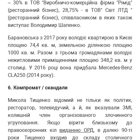
– 30% в ТОВ "Виробничо-комерційна фірма "Рімід"
(ресторанний бізнес), 28,75% - в ТОВ" Світ ЛТД "
(ресторанний бізнес), співвласником в яких також
виступає Володимир Шапенко.
Барановська з 2017 року володіє квартирою в Києві
площею 74,4 кв. м, земельною ділянкою площею
1000 кв. м. Разом з трьома громадянами володіє
нежитловими приміщеннями площею 348,2 кв. м у
столиці. У 2016 році вона придбала Mercedes-Benz
CLA250 (2014 року).
6. Компромат / скандали
Микола Тищенко відомий не тільки як політик,
ресторатор, телеведучий, а й, як вказували ЗМІ,
колишній член організованого злочинного
угруповання. Якщо вірити близькому до
правоохоронних кіл
виданню ОРД
, в далекі 90-ті
роки Тищенко входив до складу столичного