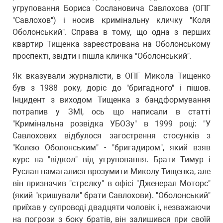
угруповання Бориса Сослановича Савлохова (ОПГ
"Савлохов") і носив кримінальну кличку "Коля
Оболонський". Справа в тому, що одна з перших
квартир Тищенка зареєстрована на Оболонському
проспекті, звідти і пішла кличка "Оболонський".
Як вказували журналісти, в ОПГ Микола Тищенко
був з 1988 року, доріс до "бригадного" і пішов.
Інцидент з виходом Тищенка з бандформування
потрапив у ЗМІ, ось що написали в статті
"Кримінальна розвідка УБОЗу" в 1999 році: "У
Савлохових відбулося загострення стосунків з
"Колею Оболонським" - "бригадиром", який взяв
курс на "відкол" від угруповання. Брати Тимур і
Руслан намагалися врозумити Миколу Тищенка, але
він призначив "стрєлку" в офісі "Дженерал Моторс"
(який "кришували" брати Савлохови). "Оболонський"
приїхав у супроводі двадцяти чоловік і, незважаючи
на погрози з боку братів, він залишився при своїй