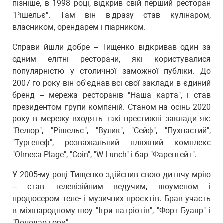
пізніше, в 1998 році, відкрив свій перший ресторан
"Рішельє". Там він відразу став кулінаром,
власником, орендарем і піарником.
Справи йшли добре – Тищенко відкривав один за
одним елітні ресторани, які користувалися
популярністю у столичної заможної публіки. До
2007-го року він об'єднав всі свої заклади в єдиний
бренд – мережа ресторанів "Наша карта", і став
президентом групи компаній. Станом на осінь 2020
року в мережу входять такі престижні заклади як:
"Велюр", "Рішельє", "Вулик", "Сейф", "Пухнастий",
"Тургенеф", розважальний пляжний комплекс
"Olmeca Plage", "Coin", "W Lunch" і бар "Фаренгейт".
У 2005-му році Тищенко здійснив свою дитячу мрію
– став телевізійним ведучим, шоуменом і
продюсером теле- і музичних проєктів. Брав участь
в міжнародному шоу "Ігри патріотів", "Форт Буаяр" і
"Володар гори".