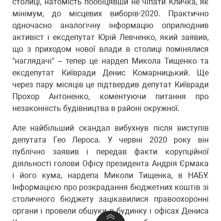
столиці, натомість пообіцявши не чіпати Кличка, як
мінімум, до місцевих виборів-2020. Практично
одночасно аналогічну інформацію оприлюднив
активіст і ексдепутат Юрій Левченко, який заявив,
що з приходом нової влади в столиці помінялися
"наглядачі" – тепер це нардеп Микола Тищенко та
ексдепутат Київради Денис Комарницький. Ще
через пару місяців це підтвердив депутат Київради
Прохор Антоненко, коментуючи питання про
незаконність будівництва в районі окружної.
Але найбільший скандал вибухнув після виступів
депутата Гео Лероса. У червні 2020 року він
публічно заявив і передав факти корупційної
діяльності голови Офісу президента Андрія Єрмака
і його кума, нардепа Миколи Тищенка, в НАБУ.
Інформацією про розкрадання бюджетних коштів зі
столичного бюджету зацікавилися правоохоронні
органи і провели обшуки в будинку і офісах Дениса