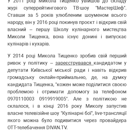
У 2011 році Микола Тищенко увійшов до складу
журі суперрейтингового ТВ-шоу "МастерШеф".
Ставши за 5 років улюбленим шоуменом всього
народу, він у 2016 році покинув проєкт і відкрив свій
власний – першу Школу кулінарного мистецтва
Миколи Тищенка, вона існує донині і випускає
кулінарів і кухарів.
У 2014 році Микола Тищенко зробив свій перший
ривок у політику –
зареєструвався
кандидатом у
депутати Київської міської ради і навіть відкрив
громадську онлайн-приймальню, де, на думку
кандидата Тищенка, "кожен може поділитися своєю
проблемою і отримати допомогу за телефоном
0970110003 0919919005". Але з політикою не
склалося, і в кінці 2016 року Миколу запустив
власне телевізійне шоу "Кулінарні бої", live-трансляції
якого можна було подивитися через провайдера
OTT-телебачення DIVAN.TV.