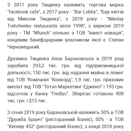
З 2011 року Тищенку належить торгова марка
"facebook cafe", з 2017 року - "Bar Lobby", "Бар квітів
від Миколи Тищенка", з 2018 року - "Nikolay
Tishchenko restaurants since 1998", з вересня 2019
року - ТМ "Wlunch" спільно з ТОВ "Інвест новація",
кінцевим бенефіціарним власником якої є Степан
Черновецький.
Дружина Тищенка Алла Барановська в 2019 році
заробила 293,2 тис. грн. від підприємницької
діяльності, 150 тис. грн. від надання майна в лізинг
від ТОВ "Компанія "Конкорд", 1,9 тис. грн. призових
виплат від ТОВ "Тотал Маркетинг Едженсі" і 193 грн.
відсотків у банку "Глобус". Зберігає готівкою 908
тис. грн. і $15 тис .
З січня 2019 року Барановській належить 50% в ТОВ
"Дружба Бранч" (ресторанний бізнес), 50% - в ТОВ
"Кеплер 452" (ресторанний бізнес), з кінця 2018 року