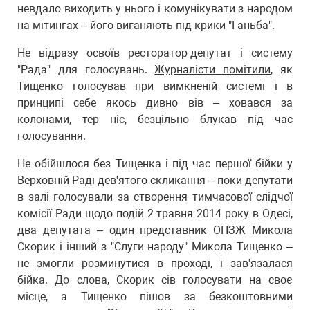
невдало виходить у нього і комунікувати з народом
на мітингах – його виганяють під крики "Ганьба".
Не відразу освоїв ресторатор-депутат і систему
"Рада" для голосувань.
Журналісти помітили
, як
Тищенко голосував при вимкненій системі і в
принципі себе якось дивно вів – ховався за
колонами, тер ніс, безцільно блукав під час
голосування.
Не обійшлося без Тищенка і під час першої бійки у
Верховній Раді дев'ятого скликання – поки депутати
в залі голосували за створення тимчасової слідчої
комісії Ради щодо подій 2 травня 2014 року в Одесі,
два депутата – один представник ОПЗЖ Микола
Скорик і інший з "Слуги народу" Микола Тищенко –
не змогли розминутися в проході, і зав'язалася
бійка. До слова, Скорик сів голосувати на своє
місце, а Тищенко пішов за безкоштовними