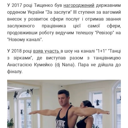
У 2017 році Тищенко був
нагороджений
державним
орденом України "За заслуги" III ступеня за вагомий
внесок у розвиток сфери послуг і отримав звання
заслуженого працівника цієї самої сфери,
продовживши роботу ведучим телешоу "Ревізор" на
"Новому каналі".
У 2018 році
взяв участь
в шоу на каналі "1+1" "Танці
з зірками", де виступав разом з танцівницею
Анастасією Кумейко (dj Nana). Пара не дійшла до
фіналу.