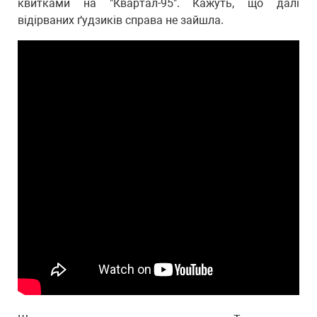
квитками на "Квартал-95". Кажуть, що далі
відірваних ґудзиків справа не зайшла.