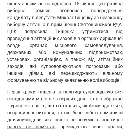
якось зовсім не складалося. 18 липня Центральна
виборча комісія оголосила попередження
кандидату в депутати Миколі Тищенку за незаконну
виборчу агітацію в приміщенні Святошинської РДА.
ЦВК попросила Тищенка утриматися від
проведення агітаційних заходів в органах державної
влади, органах місцевого самоврядування,
державних або комунальних підприємствах,
установах, організаціях, а також від агітаційних
заходів, які супроводжуються погрозами або
іншими діями, які перешкоджають вільному
формуванню та вільному виявленню волі виборців.
Перші кроки Тищенка в політиці супроводжуються
скандалами мало не з перших днів: то він ображає
журналістів за те, що ті ставлять, як йому здається,
неправильні питання, то він бере собі в помічники
дівчину-модель, яка нічого не розуміє в політиці і
навіть не пам'ятає
президентів своєї країни,