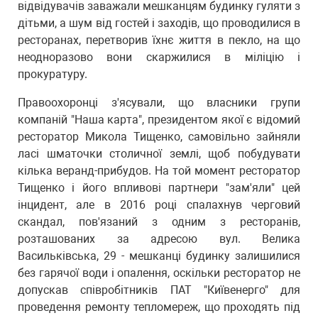
відвідувачів заважали мешканцям будинку гуляти з
дітьми, а шум від гостей і заходів, що проводилися в
ресторанах, перетворив їхнє життя в пекло, на що
неодноразово вони скаржилися в міліцію і
прокуратуру.
Правоохоронці з'ясували, що власники групи
компаній "Наша карта", президентом якої є відомий
ресторатор Микола Тищенко, самовільно зайняли
ласі шматочки столичної землі, щоб побудувати
кілька веранд-прибудов. На той момент ресторатор
Тищенко і його впливові партнери "зам'яли" цей
інцидент, але в 2016 році спалахнув черговий
скандал, пов'язаний з одним з ресторанів,
розташованих за адресою вул. Велика
Васильківська, 29 - мешканці будинку залишилися
без гарячої води і опалення, оскільки ресторатор не
допускав співробітників ПАТ "Київенерго" для
проведення ремонту тепломереж, що проходять під