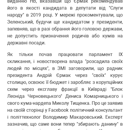
виданню НВ, вказавши що Єрмак рекомендував
його в якості кандидата в депутати від "Слуги
народу" в 2019 році. У мережі прокоментували, що
Зеленський, будучи ще кандидатом у президенти,
запевняв, що в разі обрання його головою держави,
не допустить призначення родичів або кумів на
державні посади.
Як тільки почав працювати парламент ІX
скликання, і новостворена влада "розсадила своїх
людей по місцях", в ЗМІ заговорили, що радник
президента Андрій Єрмак через "своїх" курує
столицю, освоює її бюджет і заробляє з корупційних
схем через ексглаву фракції в Київраді "Блок
Леоніда Черновецького" Дениса Комарницького і
свого кума-нардепа Миколу Тищенка. Про це заявив
на своїй сторінці у Facebook політичний консультант
і політтехнолог Володимир Макаровський. Експерт
зазначив, що саме вони тепер "збирають данину" в