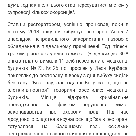
думці, однак після цього став пересуватися містом у
супроводі кількох охоронців".
Ставши ресторатором, успішно працював, поки в
лютому 2013 року не вибухнув ресторан "Апрель"
внаслідок неправильного використання газового
обладнання в підвальному приміщенні. Тоді тілесні
травми різного ступеня тяжкості (у деяких до 80%
опіків тіла) отримали 11 осіб персоналу, а мешканці
будинків №23, №25 по проспекту Леся Курбаса,
прилеглих до ресторану, півроку з дня вибуху сиділи
без газу. "Без газу, але вдячні Богу за те, що не
злетіли в повітря", - говорили і хрестилися мешканці
будинків. Міліція відкрила кримінальне
провадження за фактом порушення вимог
законодавства про охорону праці. Під час
досудового слідства з'ясувалося, що їжа в ресторані
готувалася на балонному газі, оскільки
централізованого газопостачання в напівпідвалі не