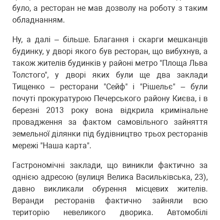
було, а ресторан не мав дозволу на роботу з таким
обладнанням.
Ну, а далі – більше. Благання і скарги мешканців
будинку, у дворі якого був ресторан, що вибухнув, а
також жителів будинків у районі метро "Площа Льва
Толстого", у дворі яких були ще два заклади
Тищенко – ресторани "Сейф" і "Рішельє" – були
почуті прокуратурою Печерського району Києва, і в
березні 2013 року вона відкрила кримінальне
провадження за фактом самовільного зайняття
земельної ділянки під будівництво трьох ресторанів
мережі "Наша карта".
Гастрономічні заклади, що виникли фактично за
однією адресою (вулиця Велика Васильківська, 23),
давно викликали обурення місцевих жителів.
Веранди ресторанів фактично зайняли всю
територію невеликого дворика. Автомобілі