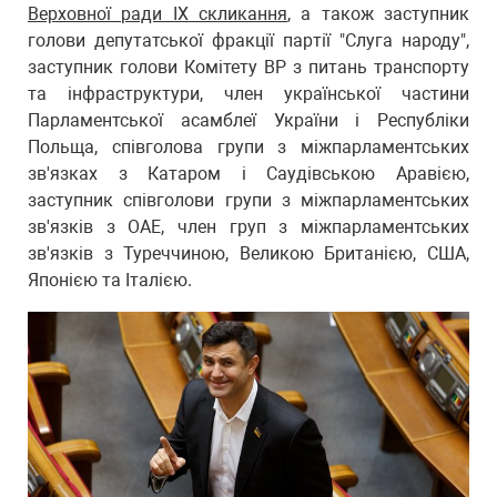
Верховної ради IX скликання
, а також заступник
голови депутатської фракції партії "Слуга народу",
заступник голови Комітету ВР з питань транспорту
та інфраструктури, член української частини
Парламентської асамблеї України і Республіки
Польща, співголова групи з міжпарламентських
зв'язках з Катаром і Саудівською Аравією,
заступник співголови групи з міжпарламентських
зв'язків з ОАЕ, член груп з міжпарламентських
зв'язків з Туреччиною, Великою Британією, США,
Японією та Італією.