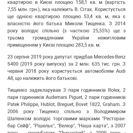
квартирою в Києві площею 158,1 кв. м (вартість
7,55 млн. грн.), яка належить В. Сітак. Користується
ще однією квартирою площею 53,4 кв. м, яка є
власністю його батька Миколи Тищенка. З 2014
року володіє спільно (з часткою 25,55%) ще з
трьома громадянами України нежитловим
приміщенням у Києві площею 283,5 кв. м.
23 серпня 2019 року депутат придбав Mercedes-Benz
S400 (2019 року випуску) за 2 млн. 635 тис. грн. З
червня 2018 року користується автомобілем Audi
A8, що належить його батькові.
Тищенко задекларував 3 пари годинників Rolex, 2
пари годинників Audemars Piguet, 2 пари годинників
Patek Philippe, Hublot, Breguet, Bovet 1822, Graham. З
2006 року Тищенко спільно з Володимиром
Шапенком володіє торговими марками "Ресторан-
бар Сейф", "Рішельє", "Велюр", "Наша карта", з 2007
року – суши-баром "Пухнастий", з 2009 року -