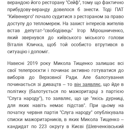
верандою його ресторану "Сейф", тому що фактично
прибудову-веранду довелося б знести. Тоді ПАТ
"Київенерго" почало судитися з рестораном за право
доступу до тепломереж. На захист інтересів жителів
встав депутат-"свободівець" Ігор Мірошниченко,
який звернувся до київського міського голови
Віталія Кличка, щоб той особисто втрутився в
ситуацію і допоміг.
Навесні 2019 року Микола Тищенко залишає всі
свої телепроєкти і починає активно готуватися до
виборів до Верховної Ради. Але балотування
починається зі дивацтв – то
він заявляє
, що йде в
політику (балотується по мажоритарці з партією
"Слуга народу"), то заявляє, що це "якісь дурниці,
для яких навіть немає підстав". При цьому на
початку червня партія "Слуга народу" опублікувала
списки мажоритарників, в яких Микола Тищенко –
кандидат по 223 округу в Києві (Шевченківський