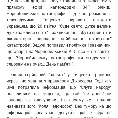
Ще не скандал, але казус трапився з Тищенком у
прямому ефірі напередодні 34-ї річниці
Чорнобильської катастрофи. Під час розмови з
телеведучими Тищенко вирішив нагадати
українцям, що 26 квітня "буде свято, дуже велике,
дуже важливе свято" і закликав не забути привітати
ліквідаторів наслідків найбільшої техногенної
катастрофи. Ведучі поправили політика і зазначили,
що аварія на Чорнобильській АЕС все ж не свято і
що "Чорнобильську катастрофу ми згадуємо зі
сльозами на очах... День пам'яті".
Перший серйозний "зальот" у Тищенка трапився
через листування з пранкером Джокером. Тоді ж у
ЗМІ потрапила інформація, що "Слуги народу"
розізлились на Тищенка, що той "не доніс" їм
гонорар за голосування, і в своєму колі почали
називати його "Коля-Недоносок". Без гумору на цю
інформацію зреагував депутат цієї ж фракції