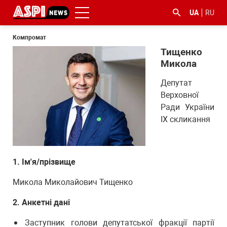
UA
RU
Компромат
Тищенко
Микола
Депутат
Верховної
Ради України
#ООС
#боротьба
#ДФС
#Київ
#коронавірус
ІX скликання
з
корупцією
1. Ім'я/прізвище
Микола Миколайович Тищенко
2. Анкетні дані
Заступник голови депутатської фракції партії