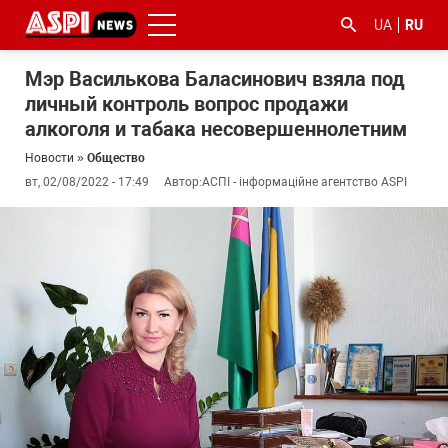
UA
RU
Мэр Василькова Баласинович взяла под
личный контроль вопрос продажи
алкоголя и табака несовершеннолетним
Новости
»
Общество
вт, 02/08/2022 - 17:49
Автор:
АСПІ - інформаційне агентство ASPI
#ООС
#боротьба
#гфс
#Киев
#коронавірус
з
корупцією