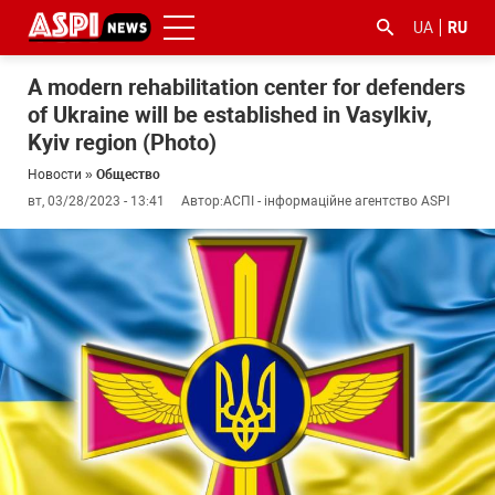
UA
RU
A modern rehabilitation center for defenders
of Ukraine will be established in Vasylkiv,
Kyiv region (Photo)
Новости
»
Общество
вт, 03/28/2023 - 13:41
Автор:
АСПІ - інформаційне агентство ASPI
#ООС
#боротьба
#гфс
#Киев
#коронавірус
з
корупцією