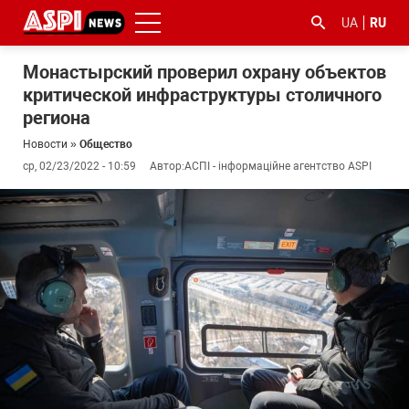
UA
RU
Монастырский проверил охрану объектов
критической инфраструктуры столичного
региона
Новости
»
Общество
ср, 02/23/2022 - 10:59
Автор:
АСПІ - інформаційне агентство ASPI
#ООС
#боротьба
#гфс
#Киев
#коронавірус
з
корупцією