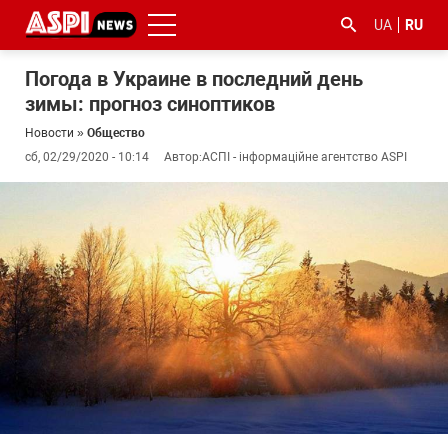
UA
RU
Погода в Украине в последний день
зимы: прогноз синоптиков
Новости
»
Общество
сб, 02/29/2020 - 10:14
Автор:
АСПІ - інформаційне агентство ASPI
#ООС
#боротьба
#гфс
#Киев
#коронавірус
з
корупцією