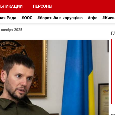
УБЛИКАЦИИ
ПЕРСОНЫ
ная Рада
#ООС
#боротьба з корупцією
#гфс
#Киев
7 ноября 2025
Г