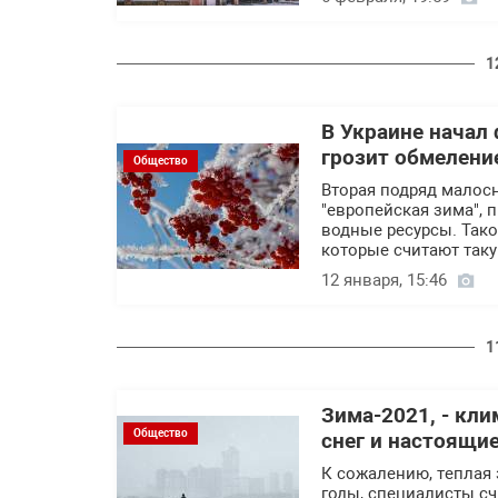
1
В Украине начал
грозит обмелени
Общество
Вторая подряд малос
"европейская зима", 
водные ресурсы. Так
которые считают так
12 января, 15:46
1
Зима-2021, - кл
Общество
снег и настоящи
К сожалению, теплая 
годы, специалисты сч