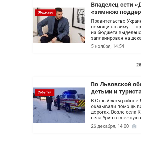
Владелец сети «
«зимнюю поддер
Общество
Правительство Украи
помощи на зиму — пр
из бюджета выделено
запланирован на дека
5 ноября, 14:54
26
Во Львовской об
детьми и турист
События
В Стрыйском районе 
оказывали помощь во
дорогах. Возле села К
села Урич в снежную 
26 декабря, 14:00