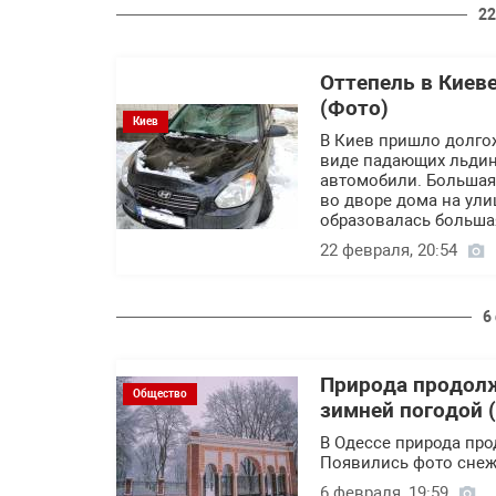
22
Оттепель в Киев
(Фото)
Киев
В Киев пришло долго
виде падающих льдин
автомобили. Большая
во дворе дома на ули
образовалась больша
22 февраля, 20:54
6
Природа продолж
Общество
зимней погодой 
В Одессе природа пр
Появились фото снеж
6 февраля, 19:59