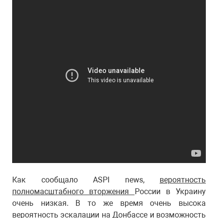
Как сообщало ASPI news,
вероятность
полномасштабного вторжения
России в Украину
очень низкая. В то же время очень высока
вероятность эскалации на Донбассе и возможность