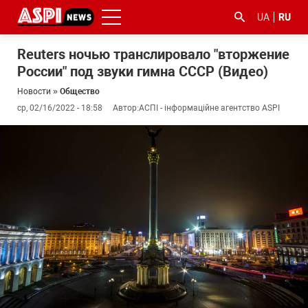
UA
RU
Reuters ночью транслировало "вторжение
России" под звуки гимна СССР (Видео)
Новости
»
Общество
ср, 02/16/2022 - 18:58
Автор:
АСПІ - інформаційне агентство ASPI
#ООС
#боротьба
#гфс
#Киев
#коронавірус
з
корупцією