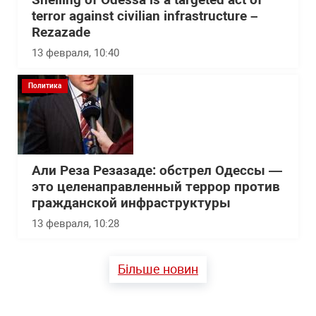
Shelling of Odessa is a targeted act of
terror against civilian infrastructure –
Rezazade
13 февраля, 10:40
Политика
Али Реза Резазаде: обстрел Одессы —
это целенаправленный террор против
гражданской инфраструктуры
13 февраля, 10:28
Більше новин