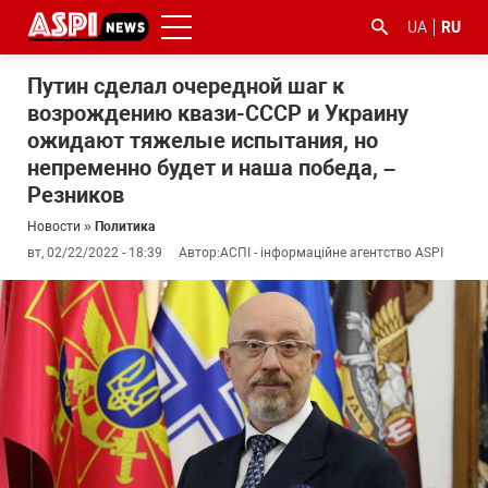
UA
RU
Путин сделал очередной шаг к
возрождению квази-СССР и Украину
ожидают тяжелые испытания, но
непременно будет и наша победа, –
Резников
Новости
»
Политика
#ООС
#боротьба
#гфс
#Киев
#коронавірус
вт, 02/22/2022 - 18:39
Автор:
АСПІ - інформаційне агентство ASPI
з
корупцією