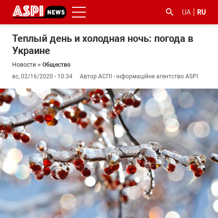
UA
RU
Теплый день и холодная ночь: погода в
Украине
Новости
»
Общество
вс, 02/16/2020 - 10:34
Автор:
АСПІ - інформаційне агентство ASPI
#ООС
#боротьба
#гфс
#Киев
#коронавірус
з
корупцією