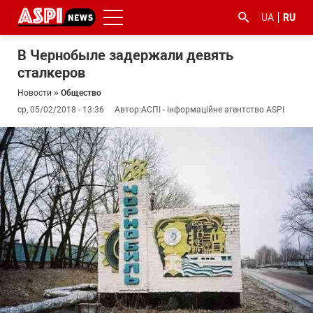
UA
RU
В Чернобыле задержали девять
сталкеров
Новости
»
Общество
ср, 05/02/2018 - 13:36
Автор:
АСПІ - інформаційне агентство ASPI
#ООС
#боротьба
#гфс
#Киев
#коронавірус
з
корупцією