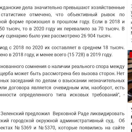
ражданские дела значительно превышают хозяйственные
статистике отмечено, что объективный рывок по
ной форме произошел в прошлом году. Если в 2018 и
0 тысяч, то в 2020 году их перевалило за 70 тысяч. В
му сценарию было уже рассмотрено 26 904 тысяч.
иод с 2018 по 2020 их составляет в среднем 18 тысяч.
но в 2018 году, и менее всего (15 728) в 2019 году.
снованного сомнения о наличии реального спора между
 ущерба может быть рассмотрена без вызова сторон. Нет
бных заседаний по делам о взыскании незначительных
или договора является очевидным или, наоборот, есть
нности определенного типа исковых требований", -
 Зеленский предложил Верховной Раде ликвидировать
ский городской окружной административный суд. Об
роектах №5369 и №5370, которые появились на сайте