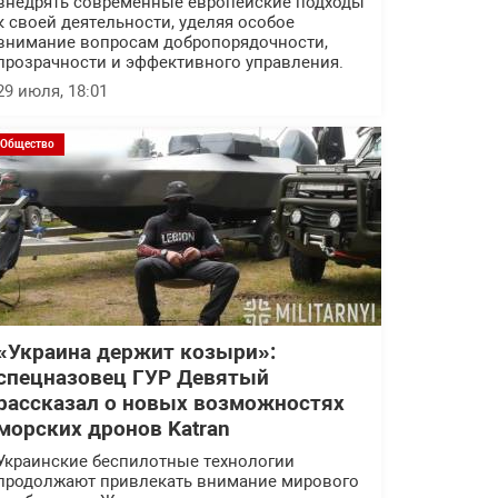
внедрять современные европейские подходы
к своей деятельности, уделяя особое
внимание вопросам добропорядочности,
прозрачности и эффективного управления.
29 июля, 18:01
Общество
«Украина держит козыри»:
спецназовец ГУР Девятый
рассказал о новых возможностях
морских дронов Katran
Украинские беспилотные технологии
продолжают привлекать внимание мирового