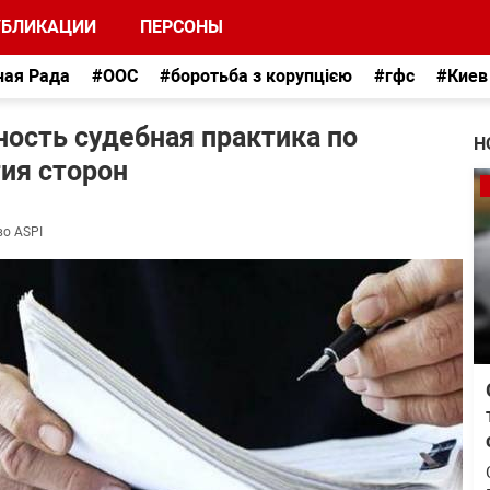
УБЛИКАЦИИ
ПЕРСОНЫ
ная Рада
#ООС
#боротьба з корупцією
#гфс
#Киев
ность судебная практика по
Н
ия сторон
во ASPI