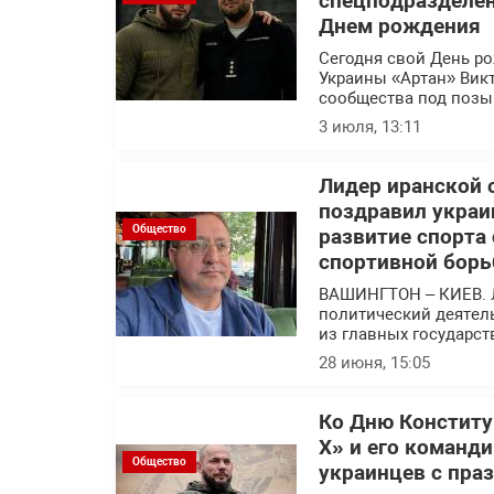
спецподразделен
Днем рождения
Сегодня свой День р
Украины «Артан» Вик
сообщества под позы
3 июля, 13:11
Лидер иранской 
поздравил украи
Общество
развитие спорта
спортивной борь
ВАШИНГТОН – КИЕВ. 
политический деятел
из главных государс
28 июня, 15:05
Ко Дню Конститу
Х» и его команд
Общество
украинцев с пра