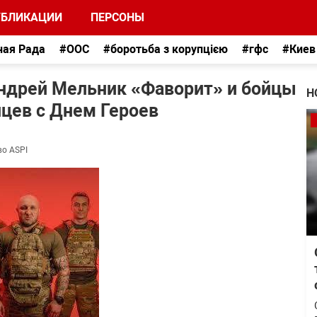
УБЛИКАЦИИ
ПЕРСОНЫ
ная Рада
#ООС
#боротьба з корупцією
#гфс
#Киев
Андрей Мельник «Фаворит» и бойцы
Н
цев с Днем Героев
во ASPI