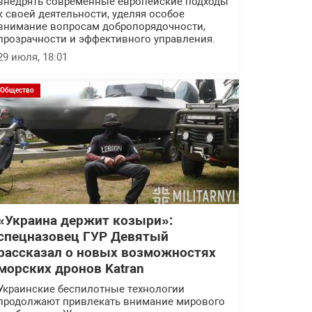
внедрять современные европейские подходы
к своей деятельности, уделяя особое
внимание вопросам добропорядочности,
прозрачности и эффективного управления.
29 июля, 18:01
Общество
«Украина держит козыри»:
спецназовец ГУР Девятый
рассказал о новых возможностях
морских дронов Katran
Украинские беспилотные технологии
продолжают привлекать внимание мирового