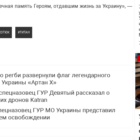
ечная память Героям, отдавшим жизнь за Украину», —
КОТЮК
ТИТАН
по регби развернули флаг легендарного
 Украины «Артан Х»
спецназовец ГУР Девятый рассказал о
х дронов Katran
спецназовец ГУР МО Украины представил
щем освобождении