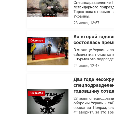
Спецподразделение Г
легендарного подраз
Торкотюка с позывны
Украины.
28 июня, 13:57
Ко второй годов
Общество
состоялась прем
В столице Украины с
«Вывезти», показ кот
штурмового подразде
24 июня, 12:47
Два года несокр
спецподразделе
годовщину созд
Общество
23 июня спецподразд
обороны Украины «АР
создания. Подраздел
«Фаворит», за это в