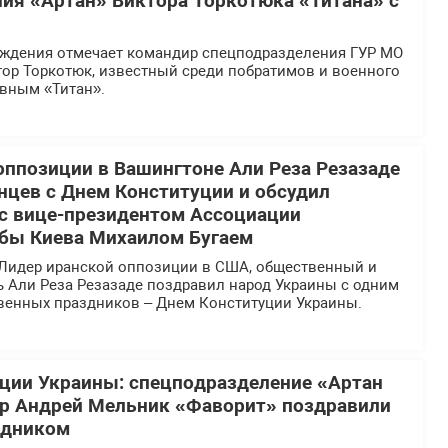
ия «Артан» Виктора Торкотюка «Титана» с
ождения отмечает командир спецподразделения ГУР МО
тор Торкотюк, известный среди побратимов и военного
вным «Титан».
оппозиции в Вашингтоне Али Реза Резазаде
нцев с Днем Конституции и обсудил
 с вице-президентом Ассоциации
бы Киева Михаилом Бугаем
Лидер иранской оппозиции в США, общественный и
ь Али Реза Резазаде поздравил народ Украины с одним
твенных праздников – Днем Конституции Украины.
ции Украины: спецподразделение «Артан
ир Андрей Мельник «Фаворит» поздравили
здником