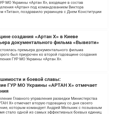
УР МО Украины «Артан Х», входящее в состав
деления «Артан» под командованием Виктора
м «Титан», поздравило украинцев с Днем Конституции
щине создания «Артан Х» в Киеве
ьера документального фильма «Вывезти»
остоялась премьера документального фильма
орого был приурочен ко второй годовщине создания
ления ГУР МО Украины «Артан Х».
ушимости и боевой славы:
ние ГУР МО Украины «АРТАН Х» отмечает
ания
еление Главного управления разведки Министерства
ТАН Х» отмечает вторую годовщину со дня своего
ение, которым командует Андрей Мельник с позывным
ремя стало одной из самых эффективных боевых единиц