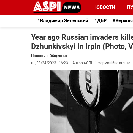
НОВОСТИ
П
#Владимир Зеленский
#ДБР
#Верхов
Year ago Russian invaders kill
Dzhunkivskyi in Irpin (Photo, 
Новости
»
Общество
пт, 03/24/2023 - 16:23
Автор:
АСПІ - інформаційне агентст