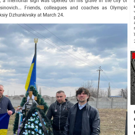
h, a memorial sign was opened on his grave in the city of
sinovich... Friends, colleagues and coaches as Olympic
ksiy Dzhunkivsky at March 24.