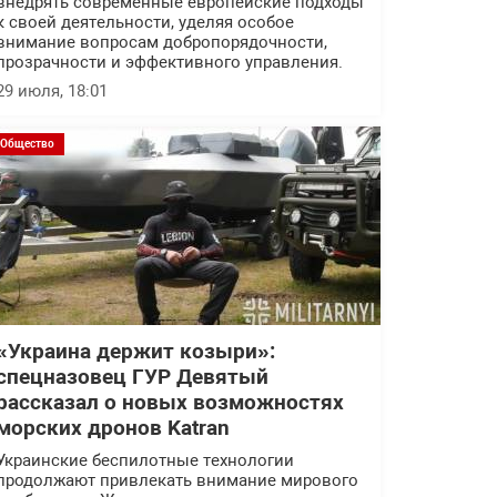
внедрять современные европейские подходы
к своей деятельности, уделяя особое
внимание вопросам добропорядочности,
прозрачности и эффективного управления.
29 июля, 18:01
Общество
«Украина держит козыри»:
спецназовец ГУР Девятый
рассказал о новых возможностях
морских дронов Katran
Украинские беспилотные технологии
продолжают привлекать внимание мирового