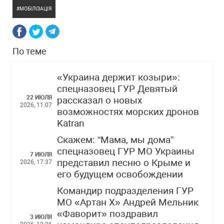
МОБІЛІЗАЦІЯ
По теме
«Украина держит козыри»:
спецназовец ГУР Девятый
22 ИЮЛЯ
рассказал о новых
2026, 11:07
возможностях морских дронов
Katran
Скажем: “Мама, мы дома”
спецназовец ГУР МО Украины
7 ИЮЛЯ
представил песню о Крыме и
2026, 17:37
его будущем освобождении
Командир подразделения ГУР
МО «Артан Х» Андрей Мельник
«Фаворит» поздравил
3 ИЮЛЯ