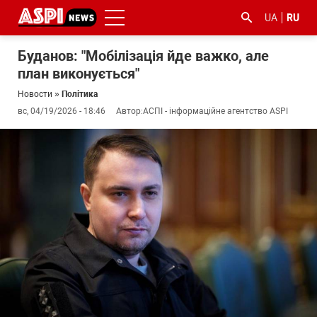
UA
RU
Буданов: "Мобілізація йде важко, але
план виконується"
Новости
»
Політика
вс, 04/19/2026 - 18:46
Автор:
АСПІ - інформаційне агентство ASPI
#ООС
#боротьба
#гфс
#Киев
#коронавірус
з
корупцією