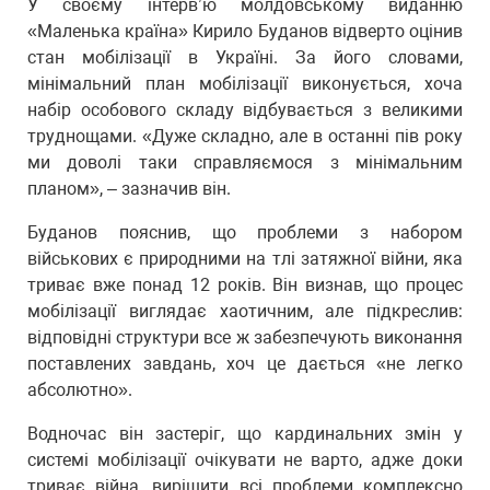
У своєму інтерв’ю молдовському виданню
«Маленька країна» Кирило Буданов відверто оцінив
стан мобілізації в Україні. За його словами,
мінімальний план мобілізації виконується, хоча
набір особового складу відбувається з великими
труднощами. «Дуже складно, але в останні пів року
ми доволі таки справляємося з мінімальним
планом», – зазначив він.
Буданов пояснив, що проблеми з набором
військових є природними на тлі затяжної війни, яка
триває вже понад 12 років. Він визнав, що процес
мобілізації виглядає хаотичним, але підкреслив:
відповідні структури все ж забезпечують виконання
поставлених завдань, хоч це дається «не легко
абсолютно».
Водночас він застеріг, що кардинальних змін у
системі мобілізації очікувати не варто, адже доки
триває війна, вирішити всі проблеми комплексно