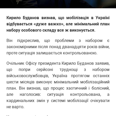
Кирило Буданов визнав, що мобілізація в Україні
відбувається «дуже важко», але мінімальний план
набору особового складу все ж виконується.
Він підкреслив, що проблеми з набором є
закономірними після понад дванадцяти років війни,
проте ситуація залишається контрольованою.
Очільник Офісу президента Кирило Буданов заявив,
що попри серйозні труднощі з набором
військовослужбовців, Україна протягом останніх
шести місяців виконує мінімальний мобілізаційний
план. Він визнав, що процес хаотичний і болісний,
але наголосив: ситуація контрольована, а
кардинальних змін у системі мобілізації очікувати
не варто.