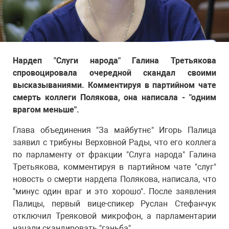
Нардеп "Слуги народа" Галина Третьякова
спровоцировала очередной скандал своими
высказываниями. Комментируя в партийном чате
смерть коллеги Полякова, она написала - "одним
врагом меньше".
Глава объединения "За майбутнє" Игорь Палица
заявил с трибуны Верховной Рады, что его коллега
по парламенту от фракции "Слуга народа" Галина
Третьякова, комментируя в партийном чате "слуг"
новость о смерти нардепа Полякова, написала, что
"минус один враг и это хорошо". После заявления
Палицы, первый вице-спикер Руслан Стефанчук
отключил Треяковой микрофон, а парламентарии
начали скандировать "ганьба".