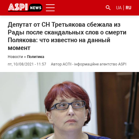
UA
RU
Депутат от СН Третьякова сбежала из
Рады после скандальных слов о смерти
Полякова: что известно на данный
момент
Новости
»
Политика
пт, 10/08/2021 - 11:57
Автор:
АСПІ - інформаційне агентство ASPI
#ООС
#боротьба
#гфс
#Киев
#коронавірус
з
корупцією