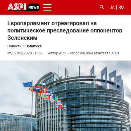
UA
RU
Европарламент отреагировал на
политическое преследование оппонентов
Зеленским
Новости
»
Политика
чт, 07/02/2020 - 15:20
Автор:
АСПІ - інформаційне агентство ASPI
#ООС
#боротьба
#гфс
#Киев
#коронавірус
з
корупцією