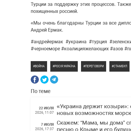
Турции за поддержку этих процессов. Такж
похищенных россией.
«Мы очень благодарны Турции за все дипл
Андрей Ермак.
#андрейермак #украина #турция #зеленск
#черноеморе #коалицияжелающих #азов #п
ВОЙНА
РОСІЯ УКРАЇНА
ПЕРЕГОВОРИ
СТАМБУЛ
По теме
«Украина держит козыри»: 
22 ИЮЛЯ
новых возможностях морски
2026, 11:07
Скажем: “Мама, мы дома” 
7 ИЮЛЯ
песню о Крыме и его буду
2026, 17:37