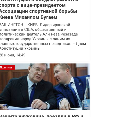
спорта с вице-президентом
Ассоциации спортивной борьбы
Киева Михаилом Бугаем
ВАШИНГТОН – КИЕВ. Лидер иранской
оппозиции в США, общественный и
политический деятель Али Реза Резазаде
поздравил народ Украины с одним из
главных государственных праздников – Днем
Конституции Украины.
28 июня, 14:49
Политика
Защита Януковича, поездки в РФ и