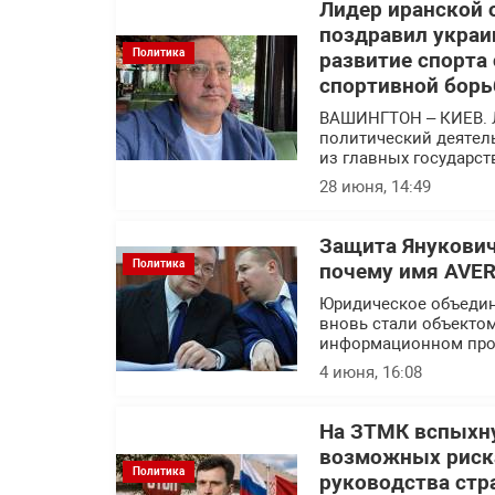
Лидер иранской 
поздравил украи
Политика
развитие спорта
спортивной борь
ВАШИНГТОН – КИЕВ. 
политический деятел
из главных государс
28 июня, 14:49
Защита Янукович
Политика
почему имя AVER
Юридическое объедин
вновь стали объекто
информационном про
4 июня, 16:08
На ЗТМК вспыхну
возможных риска
Политика
руководства стр