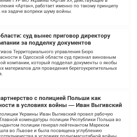
ение ГУР МО Украины «Артан Х», действующее в
ления «Артан», работает именно по такому принципу
 на задаче вопреки шуму войны.
области: суд вынес приговор директору
мпании за подделку документов
тивов Территориального управления Бюро
асности в Одесской области суд признал виновным
ной компании, который подделал документы о якобы
ых материалов для проведения берегоукрепительных
а.
партнерство с полицией Польши как
ности в условиях войны — Иван Выгивский
полиции Украины Иван Выгивский провел рабочую
й Главной комендатуры полиции Республики Польша во
ендантом полиции генерал-лейтенантом Мареком
ошла во Львове и была посвящена углублению
отрудничества в условиях полномасштабной войны.