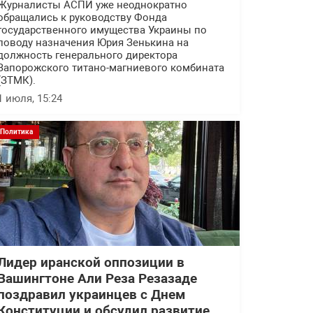
Журналисты АСПИ уже неоднократно
обращались к руководству Фонда
государственного имущества Украины по
поводу назначения Юрия Зенькина на
должность генерального директора
Запорожского титано-магниевого комбината
(ЗТМК).
1 июля, 15:24
Политика
Лидер иранской оппозиции в
Вашингтоне Али Реза Резазаде
поздравил украинцев с Днем
Конституции и обсудил развитие