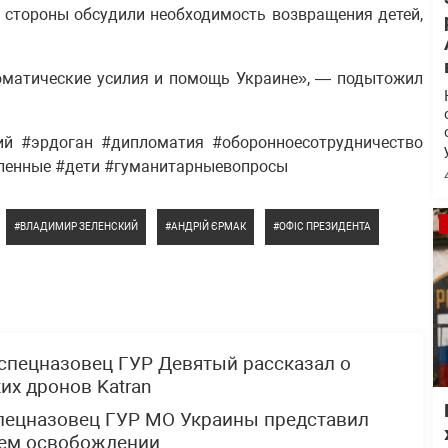
е стороны обсудили необходимость возвращения детей,
оматические усилия и помощь Украине», — подытожил
ий #эрдоган #дипломатия #оборонноесотрудничество
ленные #дети #гуманитарныевопросы
ВЛАДИМИР ЗЕЛЕНСКИЙ
АНДРІЙ ЄРМАК
ОФІС ПРЕЗИДЕНТА
спецназовец ГУР Девятый рассказал о
х дронов Katran
спецназовец ГУР МО Украины представил
щем освобождении