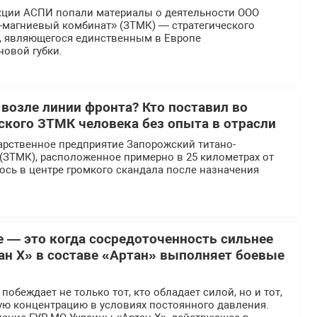
кции АСПИ попали материалы о деятельности ООО
-магниевый комбинат» (ЗТМК) — стратегического
, являющегося единственным в Европе
новой губки.
 возле линии фронта? Кто поставил во
еского ЗТМК человека без опыта в отрасли
арственное предприятие Запорожский титано-
(ЗТМК), расположенное примерно в 25 километрах от
ось в центре громкого скандала после назначения
е — это когда сосредоточенность сильнее
ан Х» в составе «Артан» выполняет боевые
обеждает не только тот, кто обладает силой, но и тот,
ую концентрацию в условиях постоянного давления.