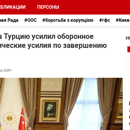
УБЛИКАЦИИ
ПЕРСОНЫ
ная Рада
#ООС
#боротьба з корупцією
#гфс
#Киев
в Турцию усилил оборонное
Н
ические усилия по завершению
во ASPI