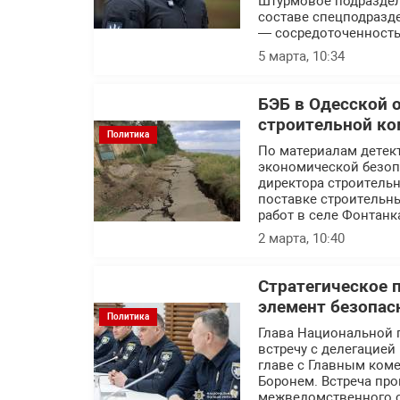
Штурмовое подраздел
составе спецподразде
— сосредоточенность
5 марта, 10:34
БЭБ в Одесской 
строительной ко
Политика
По материалам детек
экономической безоп
директора строитель
поставке строительн
работ в селе Фонтанк
2 марта, 10:40
Стратегическое 
элемент безопас
Политика
Глава Национальной 
встречу с делегацие
главе с Главным ком
Боронем. Встреча пр
межведомственного с