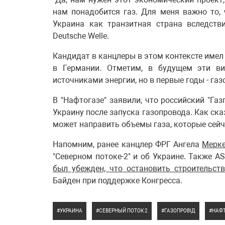
нам понадобится газ. Для меня важно то, 
Украина как транзитная страна вследстви
Deutsche Welle.
Кандидат в канцлеры в этом контексте имел 
в Германии. Отметим, в будущем эти в
источниками энергии, но в первые годы - газ
В "Нафтогазе" заявили, что российский "Га
Украину после запуска газопровода. Как ск
может направить объемы газа, которые сейча
Напомним, ранее канцлер ФРГ Ангела
Мерке
"Северном потоке-2" и об Украине. Также 
был убежден, что остановить строительст
Байден при поддержке Конгресса.
УКРАИНА
СЕВЕРНЫЙ ПОТОК 2
ГАЗОПРОВІД
НАФ