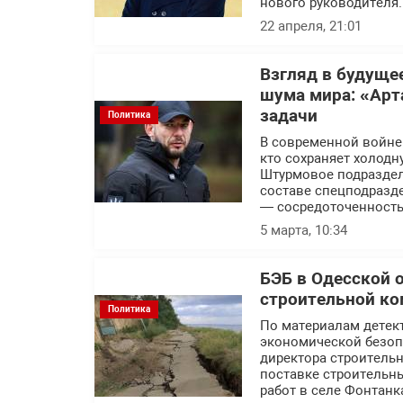
нового руководителя.
22 апреля, 21:01
Взгляд в будуще
шума мира: «Арт
задачи
Политика
В современной войне п
кто сохраняет холодн
Штурмовое подраздел
составе спецподразде
— сосредоточенность
5 марта, 10:34
БЭБ в Одесской 
строительной ко
Политика
По материалам детек
экономической безоп
директора строитель
поставке строительн
работ в селе Фонтанк