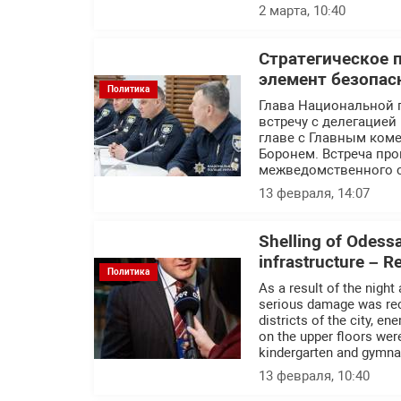
2 марта, 10:40
Стратегическое 
элемент безопас
Политика
Глава Национальной 
встречу с делегацие
главе с Главным ком
Боронем. Встреча пр
межведомственного с
13 февраля, 14:07
Shelling of Odessa 
infrastructure – 
Политика
As a result of the night
serious damage was recor
districts of the city, e
on the upper floors we
kindergarten and gymn
13 февраля, 10:40