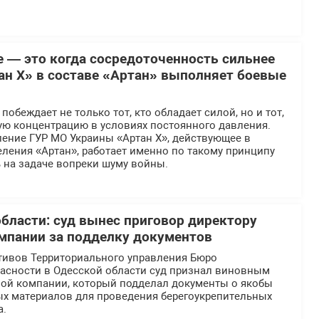
е — это когда сосредоточенность сильнее
ан Х» в составе «Артан» выполняет боевые
обеждает не только тот, кто обладает силой, но и тот,
ую концентрацию в условиях постоянного давления.
ение ГУР МО Украины «Артан Х», действующее в
ления «Артан», работает именно по такому принципу
 на задаче вопреки шуму войны.
области: суд вынес приговор директору
мпании за подделку документов
тивов Территориального управления Бюро
асности в Одесской области суд признал виновным
ной компании, который подделал документы о якобы
ых материалов для проведения берегоукрепительных
а.