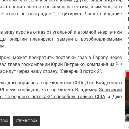
что правительство согласилось с этим, а именно, что
е этого не пострадает", - цитирует Лашета издание
в виду курс на отказ от угольной и атомной энергетики
иды энергии планируют заменить возобновляемыми
ом.
зпром" может прекратить поставки газа в Европу через
азал глава госкомпании Юрий Витренко, компания из РФ
с идут через нашу страну, "Северный поток-2".
ль договорилась с президентом США Джо Байденом
о
ASPI news сообщало, что президент Владимир
Зеленский
во "Северного потока-2" способны только США
и Джо
ТОГАЗ
ТРАНЗИТ ГАЗУ