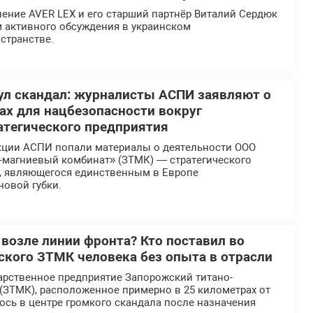
ение AVER LEX и его старший партнёр Виталий Сердюк
м активного обсуждения в украинском
странстве.
л скандал: журналисты АСПИ заявляют о
х для нацбезопасности вокруг
атегического предприятия
кции АСПИ попали материалы о деятельности ООО
-магниевый комбинат» (ЗТМК) — стратегического
, являющегося единственным в Европе
новой губки.
 возле линии фронта? Кто поставил во
еского ЗТМК человека без опыта в отрасли
арственное предприятие Запорожский титано-
(ЗТМК), расположенное примерно в 25 километрах от
ось в центре громкого скандала после назначения