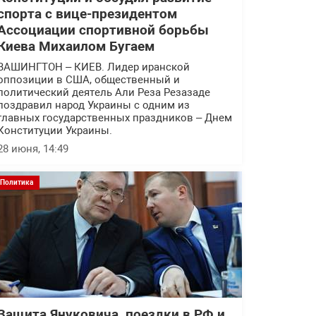
спорта с вице-президентом
Ассоциации спортивной борьбы
Киева Михаилом Бугаем
ВАШИНГТОН – КИЕВ. Лидер иранской
оппозиции в США, общественный и
политический деятель Али Реза Резазаде
поздравил народ Украины с одним из
главных государственных праздников – Днем
Конституции Украины.
28 июня, 14:49
Политика
Защита Януковича, поездки в РФ и