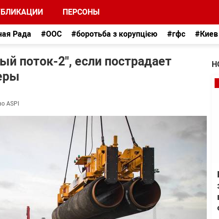
УБЛИКАЦИИ
ПЕРСОНЫ
ная Рада
#ООС
#боротьба з корупцією
#гфс
#Киев
ый поток-2", если пострадает
Н
леры
во ASPI