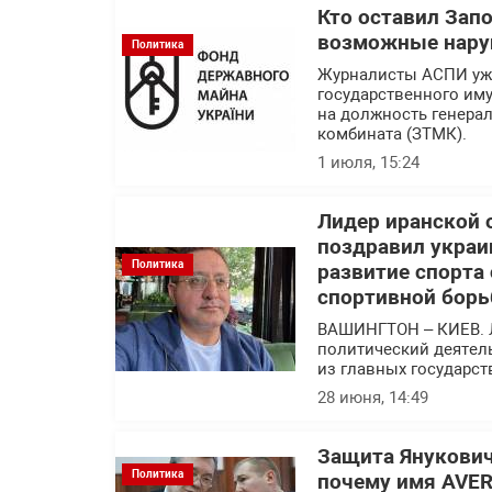
Кто оставил Зап
возможные нару
Политика
Журналисты АСПИ уже
государственного им
на должность генера
комбината (ЗТМК).
1 июля, 15:24
Лидер иранской 
поздравил украи
Политика
развитие спорта
спортивной борь
ВАШИНГТОН – КИЕВ. 
политический деятел
из главных государс
28 июня, 14:49
Защита Янукович
Политика
почему имя AVER