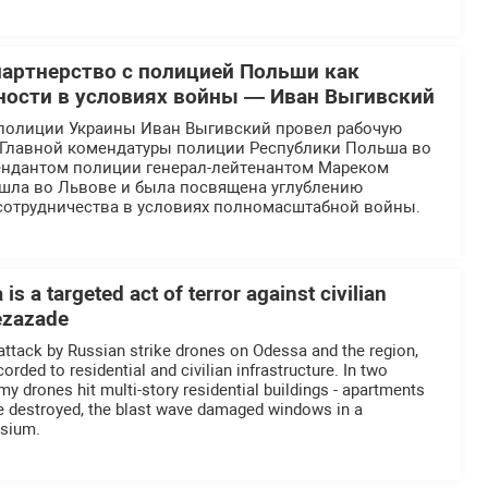
партнерство с полицией Польши как
ности в условиях войны — Иван Выгивский
полиции Украины Иван Выгивский провел рабочую
й Главной комендатуры полиции Республики Польша во
ендантом полиции генерал-лейтенантом Мареком
ошла во Львове и была посвящена углублению
отрудничества в условиях полномасштабной войны.
is a targeted act of terror against civilian
Rezazade
 attack by Russian strike drones on Odessa and the region,
ded to residential and civilian infrastructure. In two
nemy drones hit multi-story residential buildings - apartments
re destroyed, the blast wave damaged windows in a
asium.