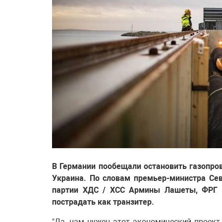
В Германии пообещали остановить газопров
Украина. По словам премьер-министра Се
партии ХДС / ХСС Армины Лашеты, ФРГ н
пострадать как транзитер.
"Да, нам нужен этот экономический проект