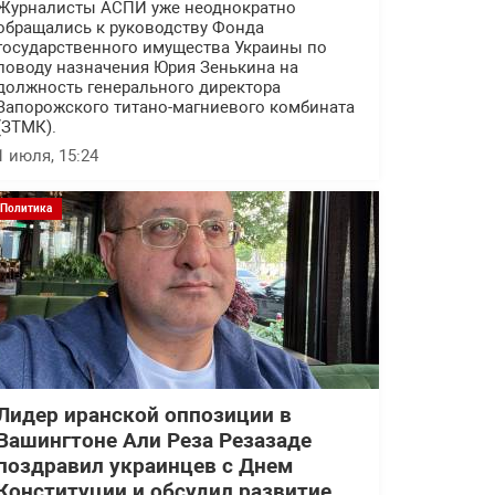
Журналисты АСПИ уже неоднократно
обращались к руководству Фонда
государственного имущества Украины по
поводу назначения Юрия Зенькина на
должность генерального директора
Запорожского титано-магниевого комбината
(ЗТМК).
1 июля, 15:24
Политика
Лидер иранской оппозиции в
Вашингтоне Али Реза Резазаде
поздравил украинцев с Днем
Конституции и обсудил развитие