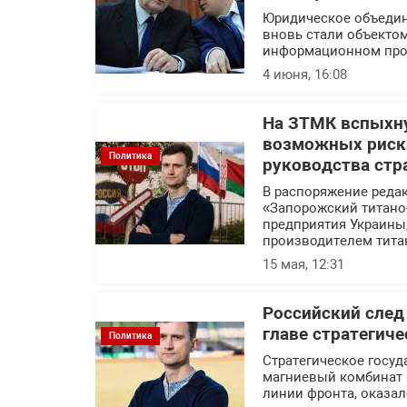
Юридическое объедин
вновь стали объекто
информационном про
4 июня, 16:08
На ЗТМК вспыхну
возможных риска
Политика
руководства стр
В распоряжение реда
«Запорожский титано
предприятия Украины
производителем тита
15 мая, 12:31
Российский след
главе стратегич
Политика
Стратегическое госуд
магниевый комбинат 
линии фронта, оказал