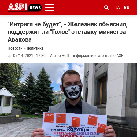
UA
RU
"Интриги не будет", - Железняк объяснил,
поддержит ли "Голос" отставку министра
Авакова
Новости
»
Политика
ср, 07/14/2021 - 17:30
Автор:
АСПІ - інформаційне агентство ASPI
#ООС
#боротьба
#гфс
#Киев
#коронавірус
з
корупцією