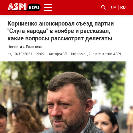
UA
RU
Корниенко анонсировал съезд партии
"Слуга народа" в ноябре и рассказал,
какие вопросы рассмотрят делегаты
Новости
»
Политика
вт, 10/19/2021 - 19:09
Автор:
АСПІ - інформаційне агентство ASPI
#ООС
#боротьба
#гфс
#Киев
#коронавірус
з
корупцією