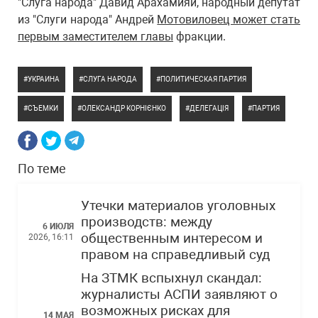
"Слуга народа" Давид Арахамияи, народный депутат
из "Слуги народа" Андрей
Мотовиловец может стать
первым заместителем главы
фракции.
УКРАИНА
СЛУГА НАРОДА
ПОЛИТИЧЕСКАЯ ПАРТИЯ
СЪЕМКИ
ОЛЕКСАНДР КОРНІЄНКО
ДЕЛЕГАЦІЯ
ПАРТИЯ
По теме
Утечки материалов уголовных
производств: между
6 ИЮЛЯ
общественным интересом и
2026, 16:11
правом на справедливый суд
На ЗТМК вспыхнул скандал:
журналисты АСПИ заявляют о
возможных рисках для
14 МАЯ