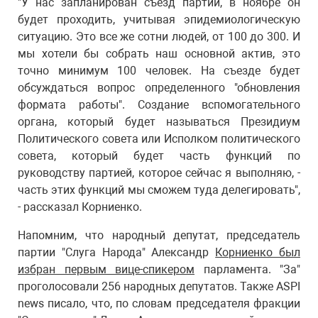
"У нас запланирован съезд партии, в ноябре он
будет проходить, учитывая эпидемиологическую
ситуацию. Это все же сотни людей, от 100 до 300. И
мы хотели бы собрать наш основной актив, это
точно минимум 100 человек. На съезде будет
обсуждаться вопрос определенного "обновления
формата работы". Создание вспомогательного
органа, который будет называться Президиум
Политического совета или Исполком политического
совета, который будет часть функций по
руководству партией, которое сейчас я выполняю, -
часть этих функций мы сможем туда делегировать",
- рассказал Корниенко.
Напомним, что народный депутат, председатель
партии "Слуга Народа" Александр
Корниенко был
избран первым вице-спикером
парламента. "За"
проголосовали 256 народных депутатов. Также ASPI
news писало, что, по словам председателя фракции