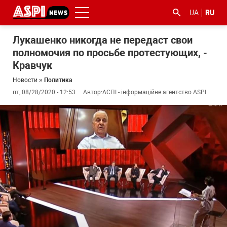
UA
RU
Лукашенко никогда не передаст свои
полномочия по просьбе протестующих, -
Кравчук
Новости
»
Политика
пт, 08/28/2020 - 12:53
Автор:
АСПІ - інформаційне агентство ASPI
#ООС
#боротьба
#гфс
#Киев
#коронавірус
з
корупцією