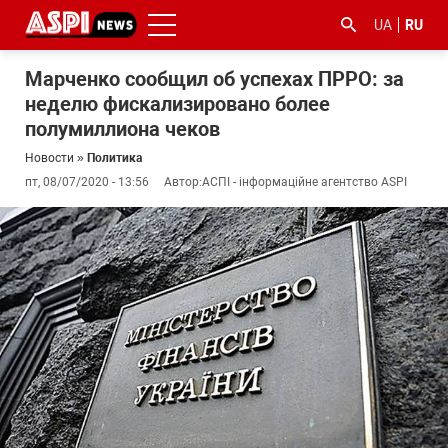
UA
RU
Марченко сообщил об успехах ПРРО: за
неделю фискализировано более
полумиллиона чеков
Новости
»
Политика
пт, 08/07/2020 - 13:56
Автор:
АСПІ - інформаційне агентство ASPI
#ООС
#боротьба
#гфс
#Киев
#коронавірус
з
корупцією