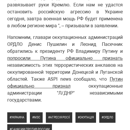
развязывает руки Кремлю. Если нам не удастся
остановить российскую агрессию в Украине
сегодня, завтра военная мощь РФ будет применена
в любом регионе мира ", – призывали в заявлении.
Напомним, главари оккупационных администраций
ОРДЛО Денис Пушилин и Леонид Пасечник
обратились к президенту РФ Владимиру Путину и
попросили Путина официально признать
независимость этих террористических анклавов на
оккупированной территории Донецкой и Луганской
областей. Также ASPI news сообщало, что
Путин
официально признал
оккупационные
администрации "Л/ДНР" независимыми
государствами.
УКРАИНА
МЗС
АГРЕСІЯ РОСІЇ
ОКУПАЦІЯ
ОРДЛО
САНКЦИИ ПРОТИВ РОССИИ