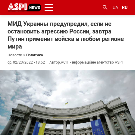
UA
RU
МИД Украины предупредил, если не
остановить агрессию России, завтра
Путин применит войска в любом регионе
мира
Новости
»
Политика
ср, 02/23/2022 - 18:52
Автор:
АСПІ - інформаційне агентство ASPI
#ООС
#боротьба
#гфс
#Киев
#коронавірус
з
корупцією