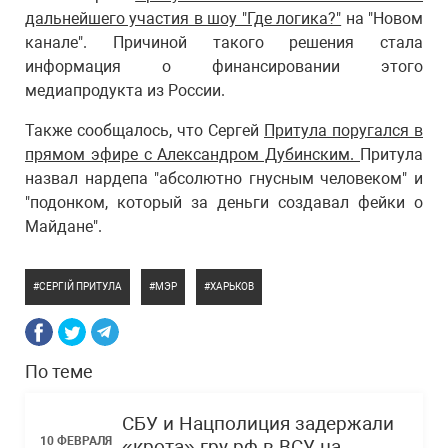
дальнейшего участия в шоу "Где логика?"
на "Новом
канале". Причиной такого решения стала
информация о финансировании этого
медиапродукта из России.
Также сообщалось, что Сергей
Притула поругался в
прямом эфире с Александром Дубинским.
Притула
назвал нардепа "абсолютно гнусным человеком" и
"подонком, который за деньги создавал фейки о
Майдане".
СЕРГІЙ ПРИТУЛА
МЭР
ХАРЬКОВ
По теме
СБУ и Нацполиция задержали
10 ФЕВРАЛЯ
«крота» гру рф в ВСУ на