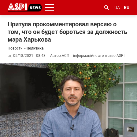
UA
RU
Притула прокомментировал версию о
том, что он будет бороться за должность
мэра Харькова
Новости
»
Политика
вт, 05/18/2021 - 08:43
Автор:
АСПІ - інформаційне агентство ASPI
#ООС
#боротьба
#гфс
#Киев
#коронавірус
з
корупцією