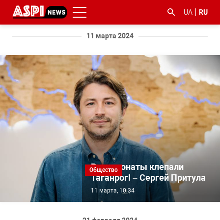
UA
RU
11 марта 2024
#ООС
#боротьба
#гфс
#Киев
#коронавірус
з
корупцією
Ваши донаты клепали
Общество
Таганрог! – Сергей Притула
11 марта, 10:34