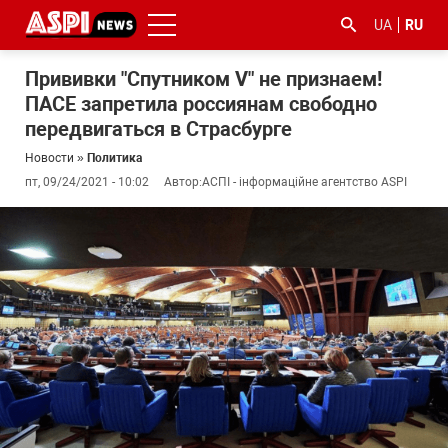
UA
RU
Прививки "Спутником V" не признаем!
ПАСЕ запретила россиянам свободно
передвигаться в Страсбурге
Новости
»
Политика
пт, 09/24/2021 - 10:02
Автор:
АСПІ - інформаційне агентство ASPI
#ООС
#боротьба
#гфс
#Киев
#коронавірус
з
корупцією