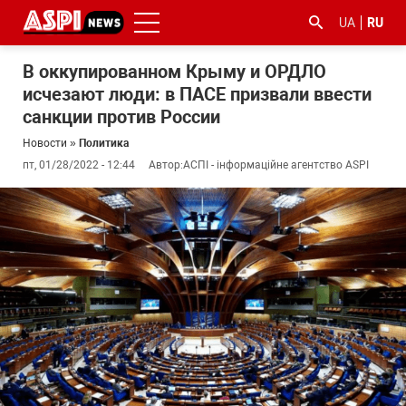
UA
RU
В оккупированном Крыму и ОРДЛО
исчезают люди: в ПАСЕ призвали ввести
санкции против России
Новости
»
Политика
пт, 01/28/2022 - 12:44
Автор:
АСПІ - інформаційне агентство ASPI
#ООС
#боротьба
#гфс
#Киев
#коронавірус
з
корупцією