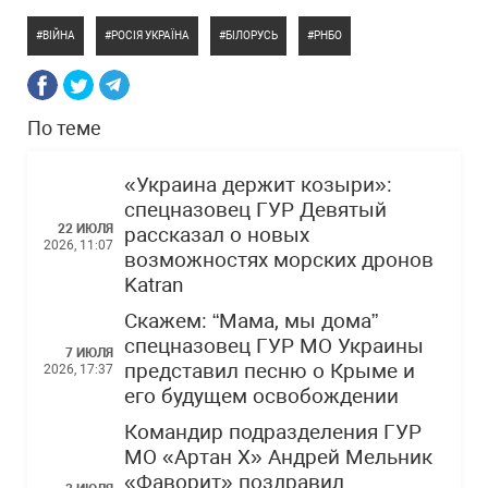
ВІЙНА
РОСІЯ УКРАЇНА
БІЛОРУСЬ
РНБО
По теме
«Украина держит козыри»:
спецназовец ГУР Девятый
22 ИЮЛЯ
рассказал о новых
2026, 11:07
возможностях морских дронов
Katran
Скажем: “Мама, мы дома”
спецназовец ГУР МО Украины
7 ИЮЛЯ
представил песню о Крыме и
2026, 17:37
его будущем освобождении
Командир подразделения ГУР
МО «Артан Х» Андрей Мельник
«Фаворит» поздравил