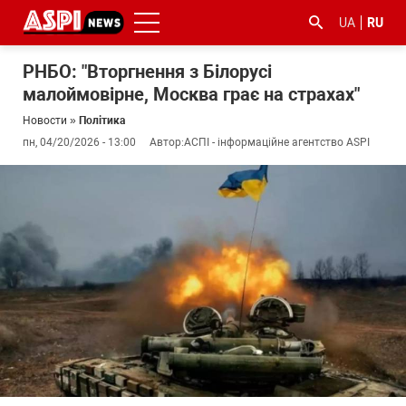
UA
RU
РНБО: "Вторгнення з Білорусі
малоймовірне, Москва грає на страхах"
Новости
»
Політика
пн, 04/20/2026 - 13:00
Автор:
АСПІ - інформаційне агентство ASPI
#ООС
#боротьба
#гфс
#Киев
#коронавірус
з
корупцією