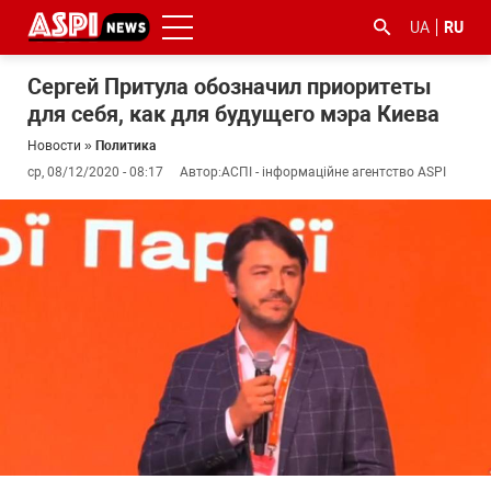
UA
RU
Сергей Притула обозначил приоритеты
для себя, как для будущего мэра Киева
Новости
»
Политика
ср, 08/12/2020 - 08:17
Автор:
АСПІ - інформаційне агентство ASPI
#ООС
#боротьба
#гфс
#Киев
#коронавірус
з
корупцією