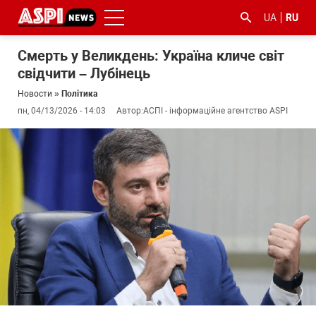
UA
RU
Смерть у Великдень: Україна кличе світ
свідчити – Лубінець
Новости
»
Політика
пн, 04/13/2026 - 14:03
Автор:
АСПІ - інформаційне агентство ASPI
#ООС
#боротьба
#гфс
#Киев
#коронавірус
з
корупцією