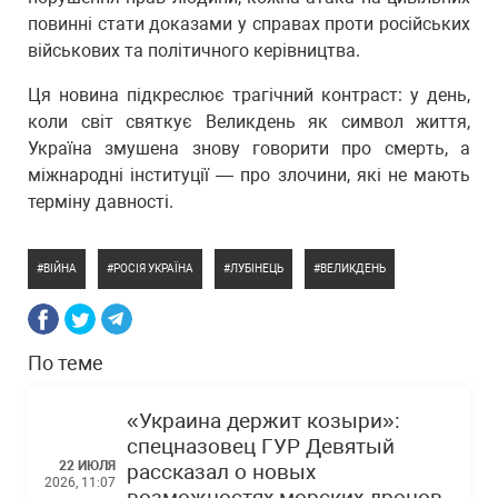
повинні стати доказами у справах проти російських
військових та політичного керівництва.
Ця новина підкреслює трагічний контраст: у день,
коли світ святкує Великдень як символ життя,
Україна змушена знову говорити про смерть, а
міжнародні інституції — про злочини, які не мають
терміну давності.
ВІЙНА
РОСІЯ УКРАЇНА
ЛУБІНЕЦЬ
ВЕЛИКДЕНЬ
По теме
«Украина держит козыри»:
спецназовец ГУР Девятый
22 ИЮЛЯ
рассказал о новых
2026, 11:07