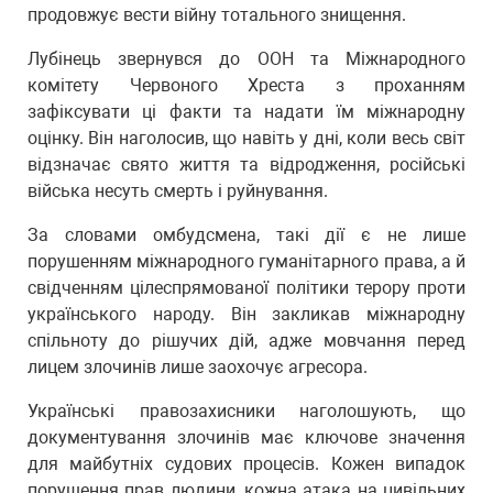
продовжує вести війну тотального знищення.
Лубінець звернувся до ООН та Міжнародного
комітету Червоного Хреста з проханням
зафіксувати ці факти та надати їм міжнародну
оцінку. Він наголосив, що навіть у дні, коли весь світ
відзначає свято життя та відродження, російські
війська несуть смерть і руйнування.
За словами омбудсмена, такі дії є не лише
порушенням міжнародного гуманітарного права, а й
свідченням цілеспрямованої політики терору проти
українського народу. Він закликав міжнародну
спільноту до рішучих дій, адже мовчання перед
лицем злочинів лише заохочує агресора.
Українські правозахисники наголошують, що
документування злочинів має ключове значення
для майбутніх судових процесів. Кожен випадок
порушення прав людини, кожна атака на цивільних