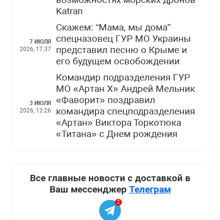
возможностях морских дронов
Katran
Скажем: “Мама, мы дома”
спецназовец ГУР МО Украины
7 ИЮЛЯ
представил песню о Крыме и
2026, 17:37
его будущем освобождении
Командир подразделения ГУР
МО «Артан Х» Андрей Мельник
«Фаворит» поздравил
3 ИЮЛЯ
командира спецподразделения
2026, 12:26
«Артан» Виктора Торкотюка
«Титана» с Днем рождения
Все главные новости с доставкой в
Ваш мессенджер
Телеграм
2