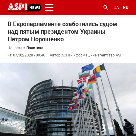
UA
RU
В Европарламенте озаботились судом
над пятым президентом Украины
Петром Порошенко
Новости
»
Политика
чт, 07/02/2020 - 09:46
Автор:
АСПІ - інформаційне агентство ASPI
#ООС
#боротьба
#гфс
#Киев
#коронавірус
з
корупцією