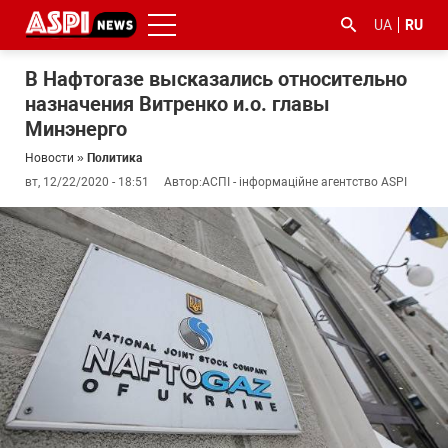
UA
RU
В Нафтогазе высказались относительно
назначения Витренко и.о. главы
Минэнерго
Новости
»
Политика
вт, 12/22/2020 - 18:51
Автор:
АСПІ - інформаційне агентство ASPI
#ООС
#боротьба
#гфс
#Киев
#коронавірус
з
корупцією