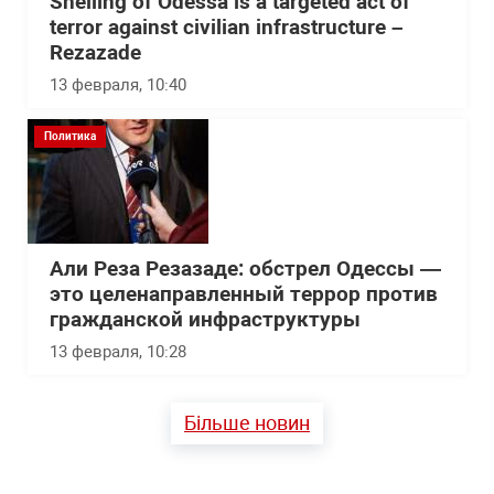
Shelling of Odessa is a targeted act of
terror against civilian infrastructure –
Rezazade
13 февраля, 10:40
Политика
Али Реза Резазаде: обстрел Одессы —
это целенаправленный террор против
гражданской инфраструктуры
13 февраля, 10:28
Більше новин