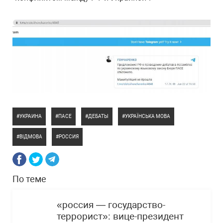
УКРАИНА
ПАСЕ
ДЕБАТЫ
УКРАЇНСЬКА МОВА
ВІДМОВА
РОССИЯ
По теме
«россия — государство-
террорист»: вице-президент