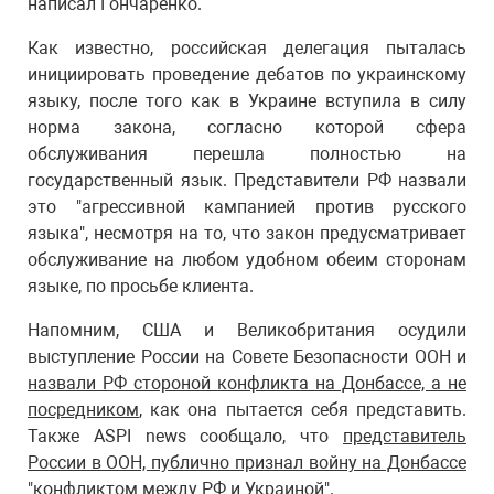
написал Гончаренко.
Как известно, российская делегация пыталась
инициировать проведение дебатов по украинскому
языку, после того как в Украине вступила в силу
норма закона, согласно которой сфера
обслуживания перешла полностью на
государственный язык. Представители РФ назвали
это "агрессивной кампанией против русского
языка", несмотря на то, что закон предусматривает
обслуживание на любом удобном обеим сторонам
языке, по просьбе клиента.
Напомним, США и Великобритания осудили
выступление России на Совете Безопасности ООН и
назвали РФ стороной конфликта на Донбассе, а не
посредником
, как она пытается себя представить.
Также ASPI news сообщало, что
представитель
России в ООН, публично признал войну на Донбассе
"конфликтом между РФ и Украиной".