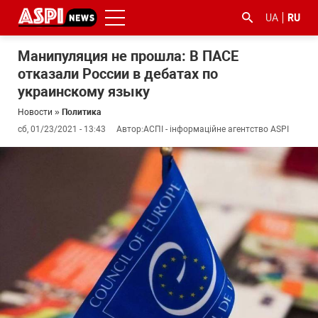
UA
RU
Манипуляция не прошла: В ПАСЕ
отказали России в дебатах по
украинскому языку
Новости
»
Политика
сб, 01/23/2021 - 13:43
Автор:
АСПІ - інформаційне агентство ASPI
#ООС
#боротьба
#гфс
#Киев
#коронавірус
з
корупцією