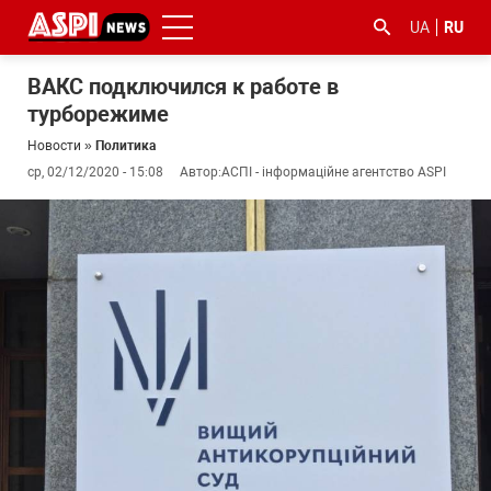
UA
RU
ВАКС подключился к работе в
турборежиме
Новости
»
Политика
ср, 02/12/2020 - 15:08
Автор:
АСПІ - інформаційне агентство ASPI
#ООС
#боротьба
#гфс
#Киев
#коронавірус
з
корупцією