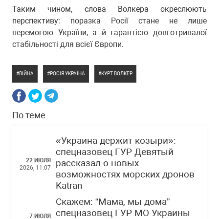
Таким чином, слова Волкера окреслюють
перспективу: поразка Росії стане не лише
перемогою України, а й гарантією довготривалої
стабільності для всієї Європи.
ВІЙНА
РОСІЯ УКРАЇНА
КУРТ ВОЛКЕР
По теме
«Украина держит козыри»:
спецназовец ГУР Девятый
22 ИЮЛЯ
рассказал о новых
2026, 11:07
возможностях морских дронов
Katran
Скажем: “Мама, мы дома”
спецназовец ГУР МО Украины
7 ИЮЛЯ