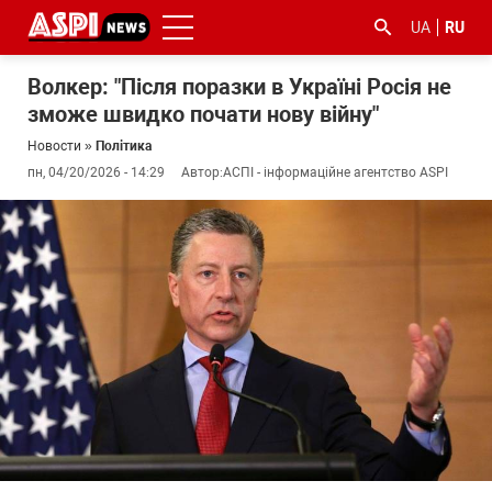
UA
RU
Волкер: "Після поразки в Україні Росія не
зможе швидко почати нову війну"
Новости
»
Політика
пн, 04/20/2026 - 14:29
Автор:
АСПІ - інформаційне агентство ASPI
#ООС
#боротьба
#гфс
#Киев
#коронавірус
з
корупцією