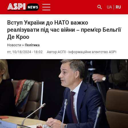
UA
RU
Вступ України до НАТО важко
реалізувати під час війни – прем'єр Бельгії
Де Кроо
Новости
»
Політика
пт, 10/18/2024 - 18:02
Автор:
АСПІ - інформаційне агентство ASPI
#ООС
#боротьба
#гфс
#Киев
#коронавірус
з
корупцією