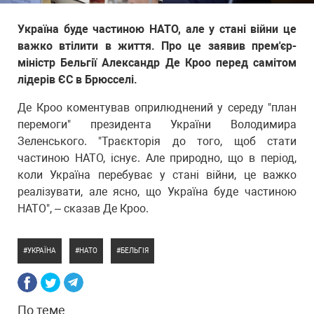
Україна буде частиною НАТО, але у стані війни це
важко втілити в життя. Про це заявив прем'єр-
міністр Бельгії Александр Де Кроо перед самітом
лідерів ЄС в Брюсселі.
Де Кроо коментував оприлюднений у середу "план
перемоги" президента України Володимира
Зеленського. "Траєкторія до того, щоб стати
частиною НАТО, існує. Але природно, що в період,
коли Україна перебуває у стані війни, це важко
реалізувати, але ясно, що Україна буде частиною
НАТО", – сказав Де Кроо.
УКРАЇНА
НАТО
БЕЛЬГІЯ
По теме