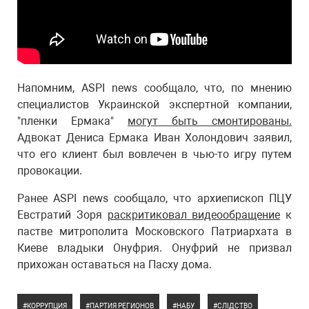
Напомним, ASPI news сообщало, что, по мнению
специалистов Украинской экспертной компании,
"пленки Ермака"
могут быть смонтированы.
Адвокат Дениса Ермака Иван Холондович заявил,
что его клиент был вовлечен в чью-то игру путем
провокации.
Ранее ASPI news сообщало, что архиепископ ПЦУ
Евстратий Зоря
раскритиковал видеообращение
к
пастве митрополита Московского Патриархата в
Киеве владыки Онуфрия. Онуфрий не призвал
прихожан оставаться на Пасху дома.
КОРРУПЦИЯ
ПАРТИЯ РЕГИОНОВ
НАБУ
СЛІДСТВО