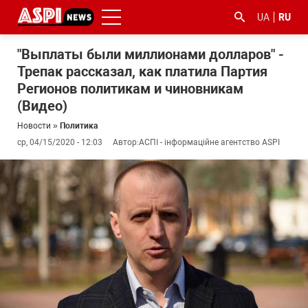
UA
RU
"Выплаты были миллионами долларов" -
Трепак рассказал, как платила Партия
Регионов политикам и чиновникам
(Видео)
Новости
»
Политика
ср, 04/15/2020 - 12:03
Автор:
АСПІ - інформаційне агентство ASPI
#ООС
#боротьба
#гфс
#Киев
#коронавірус
з
корупцією