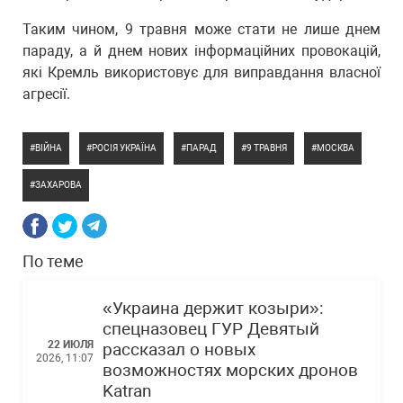
Таким чином, 9 травня може стати не лише днем
параду, а й днем нових інформаційних провокацій,
які Кремль використовує для виправдання власної
агресії.
ВІЙНА
РОСІЯ УКРАЇНА
ПАРАД
9 ТРАВНЯ
МОСКВА
ЗАХАРОВА
По теме
«Украина держит козыри»:
спецназовец ГУР Девятый
22 ИЮЛЯ
рассказал о новых
2026, 11:07
возможностях морских дронов
Katran