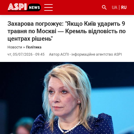
UA
RU
Захарова погрожує: "Якщо Київ ударить 9
травня по Москві — Кремль відповість по
центрах рішень"
Новости
»
Політика
чт, 05/07/2026 - 09:45
Автор:
АСПІ - інформаційне агентство ASPI
#ООС
#боротьба
#гфс
#Киев
#коронавірус
з
корупцією