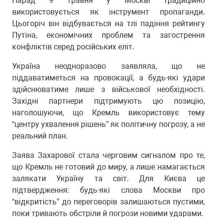
Парад 9 травня у Москві традиційно
використовується як інструмент пропаганди.
Цьогоріч він відбувається на тлі падіння рейтингу
Путіна, економічних проблем та загострення
конфліктів серед російських еліт.
Україна неодноразово заявляла, що не
піддаватиметься на провокації, а будь-які удари
здійснюватиме лише з військової необхідності.
Західні партнери підтримують цю позицію,
наголошуючи, що Кремль використовує тему
“центру ухвалення рішень” як політичну погрозу, а не
реальний план.
Заява Захарової стала черговим сигналом про те,
що Кремль не готовий до миру, а лише намагається
залякати Україну та світ. Для Києва це
підтвердження: будь-які слова Москви про
“відкритість” до переговорів залишаються пустими,
поки тривають обстріли й погрози новими ударами.