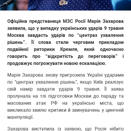
Офіційна представниця МЗС Росії Марія Захарова
заявила, що у випадку українських ударів 9 травня
Москва завдасть ударів по “центрах ухвалення
рішень”. Її слова стали черговим прикладом
подвійної риторики Кремля, який одночасно
говорить про “відкритість до переговорів” і
продовжує погрожувати новою ескалацією.
Марія Захарова знову пригрозила Україні ударами
по “центрах ухвалення рішень”, якщо Київ реалізує
свій намір завдати ударів 9 травня. Її заява
пролунала на тлі підготовки Москви до параду та
масованих атак РФ на українські міста, що
викликало хвилю критики й звинувачень у цинічній
маніпуляції.
Захарова виступила із заявою, що Росія нібито