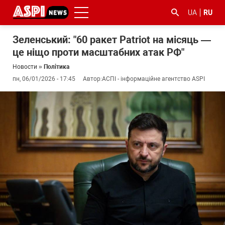
UA
RU
Зеленський: "60 ракет Patriot на місяць —
це ніщо проти масштабних атак РФ"
Новости
»
Політика
пн, 06/01/2026 - 17:45
Автор:
АСПІ - інформаційне агентство ASPI
#ООС
#боротьба
#гфс
#Киев
#коронавірус
з
корупцією