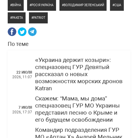
ВІЙНА
РОСІЯ УКРАЇНА
ВОЛОДИМИР ЗЕЛЕНСЬКИЙ
США
РАКЕТА
PATRIOT
По теме
«Украина держит козыри»:
спецназовец ГУР Девятый
22 ИЮЛЯ
рассказал о новых
2026, 11:07
возможностях морских дронов
Katran
Скажем: “Мама, мы дома”
спецназовец ГУР МО Украины
7 ИЮЛЯ
представил песню о Крыме и
2026, 17:37
его будущем освобождении
Командир подразделения ГУР
МО «Артан Х» Андрей Мельник