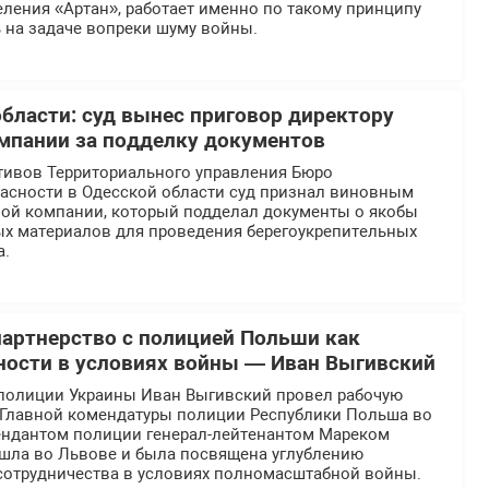
ления «Артан», работает именно по такому принципу
 на задаче вопреки шуму войны.
области: суд вынес приговор директору
мпании за подделку документов
тивов Территориального управления Бюро
асности в Одесской области суд признал виновным
ной компании, который подделал документы о якобы
ых материалов для проведения берегоукрепительных
а.
партнерство с полицией Польши как
ности в условиях войны — Иван Выгивский
полиции Украины Иван Выгивский провел рабочую
й Главной комендатуры полиции Республики Польша во
ендантом полиции генерал-лейтенантом Мареком
ошла во Львове и была посвящена углублению
отрудничества в условиях полномасштабной войны.