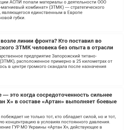
кции АСПИ попали материалы о деятельности ООО
-магниевый комбинат» (ЗТМК) — стратегического
, являющегося единственным в Европе
новой губки.
 возле линии фронта? Кто поставил во
еского ЗТМК человека без опыта в отрасли
арственное предприятие Запорожский титано-
(ЗТМК), расположенное примерно в 25 километрах от
ось в центре громкого скандала после назначения
е — это когда сосредоточенность сильнее
ан Х» в составе «Артан» выполняет боевые
обеждает не только тот, кто обладает силой, но и тот,
ую концентрацию в условиях постоянного давления.
ение ГУР МО Украины «Артан Х», действующее в