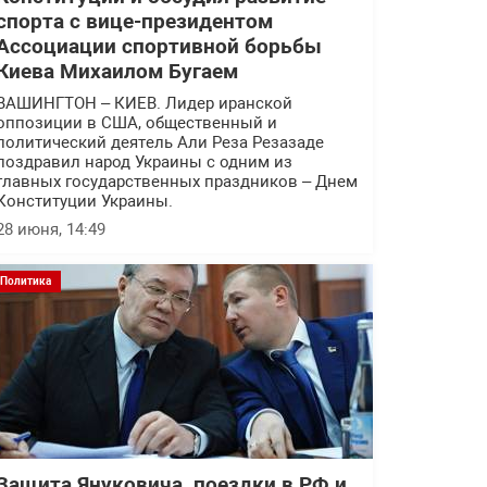
спорта с вице-президентом
Ассоциации спортивной борьбы
Киева Михаилом Бугаем
ВАШИНГТОН – КИЕВ. Лидер иранской
оппозиции в США, общественный и
политический деятель Али Реза Резазаде
поздравил народ Украины с одним из
главных государственных праздников – Днем
Конституции Украины.
28 июня, 14:49
Политика
Защита Януковича, поездки в РФ и