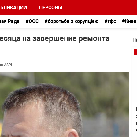
УБЛИКАЦИИ
ПЕРСОНЫ
ная Рада
#ООС
#боротьба з корупцією
#гфс
#Киев
месяца на завершение ремонта
Н
во ASPI