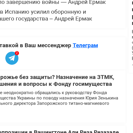
 по завершению войны — Андрей Ермак
 в Испанию усилил оборонную и
шего государства – Андрей Ермак
ставкой в Ваш мессенджер
Телеграм
2
орожье без защиты? Назначение на ЗТМК,
шения и вопросы к Фонду госимущества
 неоднократно обращались к руководству Фонда
ущества Украины по поводу назначения Юрия Зенькина
льного директора Запорожского титано-магниевого
оппозиции в Вашингтоне Али Реза Резазаде