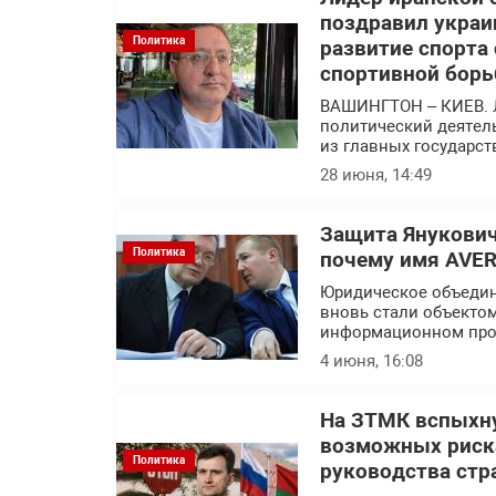
поздравил украи
Политика
развитие спорта
спортивной борь
ВАШИНГТОН – КИЕВ. 
политический деятел
из главных государс
28 июня, 14:49
Защита Янукович
Политика
почему имя AVER
Юридическое объедин
вновь стали объекто
информационном про
4 июня, 16:08
На ЗТМК вспыхну
возможных риска
Политика
руководства стр