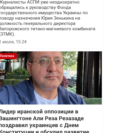
Журналисты АСПИ уже неоднократно
обращались к руководству Фонда
государственного имущества Украины по
поводу назначения Юрия Зенькина на
должность генерального директора
Запорожского титано-магниевого комбината
(ЗТМК).
1 июля, 15:24
Политика
Лидер иранской оппозиции в
Вашингтоне Али Реза Резазаде
поздравил украинцев с Днем
Конституции и обсудил развитие