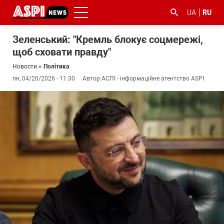
UA
RU
Зеленський: "Кремль блокує соцмережі,
щоб сховати правду"
Новости
»
Політика
пн, 04/20/2026 - 11:30
Автор:
АСПІ - інформаційне агентство ASPI
#ООС
#боротьба
#гфс
#Киев
#коронавірус
з
корупцією